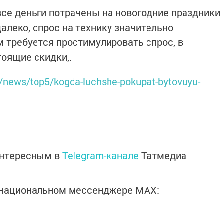
 все деньги потрачены на новогодние праздники
далеко, спрос на технику значительно
ям требуется простимулировать спрос, в
тоящие скидки,.
ru/news/top5/kogda-luchshe-pokupat-bytovuyu-
интересным в
Telegram-канале
Татмедиа
в национальном мессенджере MАХ: