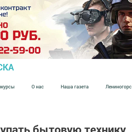
СКА
нкурсы
О нас
Наша газета
Лениногорс
купать бытовую технику