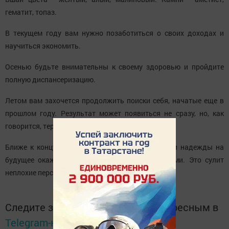
гематит, топаз.
В текущем году вам нужно позаботиться о своих доходах и
научиться экономить.
Осенью будьте внимательны к своему здоровью и пройдите
полную диспансеризацию.
Летом вам захочется продолжить поиски себя, начатые еще в
прошлом году. Результат может появиться не сразу, но, как
говорится, терпение и труд все перетрут.
Ближе к концу года ваши стремления, идеалы и надежды на
будущее окажутся в резонансе с общественными. Это сулит
неплохие перспективы.
Следите за самым важным и интересным в
Telegram-канале
Татмедиа