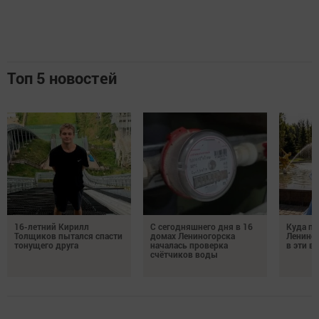
Топ 5 новостей
16-летний Кирилл
С сегодняшнего дня в 16
Куда по
Толщиков пытался спасти
домах Лениногорска
Лениног
тонущего друга
началась проверка
в эти 
счётчиков воды