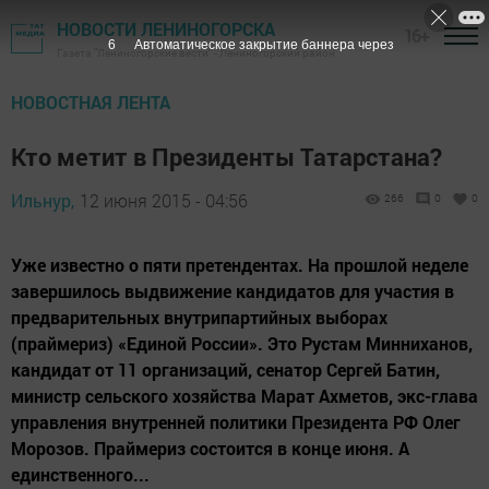
НОВОСТИ ЛЕНИНОГОРСКА
16+
6
Автоматическое закрытие баннера через
Газета "Лениногорские вести" - Лениногорский район
НОВОСТНАЯ ЛЕНТА
Кто метит в Президенты Татарстана?
Ильнур,
12 июня 2015 - 04:56
266
0
0
Уже известно о пяти претендентах. На прошлой неделе
завершилось выдвижение кандидатов для участия в
предварительных внутрипартийных выборах
(праймериз) «Единой России». Это Рустам Минниханов,
кандидат от 11 организаций, сенатор Сергей Батин,
министр сельского хозяйства Марат Ахметов, экс-глава
управления внутренней политики Президента РФ Олег
Морозов. Праймериз состоится в конце июня. А
единственного...