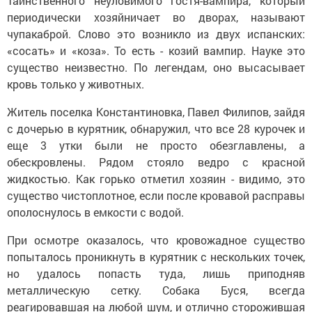
Таинственного неуловимого гостя-вампира, который
периодически хозяйничает во дворах, называют
чупакаброй. Слово это возникло из двух испанских:
«сосать» и «коза». То есть - козий вампир. Науке это
существо неизвестно. По легендам, оно высасывает
кровь только у животных.
Житель поселка Константиновка, Павел Филипов, зайдя
с дочерью в курятник, обнаружил, что все 28 курочек и
еще 3 утки были не просто обезглавлены, а
обескровлены. Рядом стояло ведро с красной
жидкостью. Как горько отметил хозяин - видимо, это
существо чистоплотное, если после кровавой расправы
ополоснулось в емкости с водой.
При осмотре оказалось, что кровожадное существо
попыталось проникнуть в курятник с нескольких точек,
но удалось попасть туда, лишь приподняв
металлическую сетку. Собака Буся, всегда
реагировавшая на любой шум, и отлично сторожившая