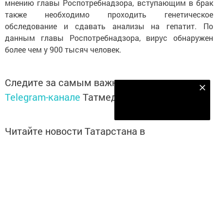
мнению главы Роспотребнадзора, вступающим в брак
также необходимо проходить генетическое
обследование и сдавать анализы на гепатит. По
данным главы Роспотребнадзора, вирус обнаружен
более чем у 900 тысяч человек.
Следите за самым важным и интересным в
Наш YOUTUBE-КАНАЛ!
Telegram-канале
Татмедиа
Подписаться
Читайте новости Татарстана в
национальном мессенджере MАХ:
https://max.ru/tatmedia
Перейти на страницу новости