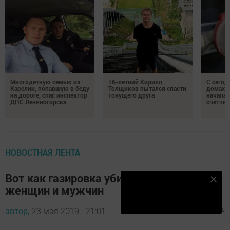
Многодетную семью из
16-летний Кирилл
С сегод
Карелии, попавшую в беду
Толщиков пытался спасти
домах 
на дороге, спас инспектор
тонущего друга
началас
ДПС Лениногорска
счётчи
НОВОСТНАЯ ЛЕНТА
Вот как газировка убивает организм
Наш YOUTUBE-КАНАЛ!
женщин и мужчин
Подписаться
автор,
23 мая 2019 - 21:01
400
0
0