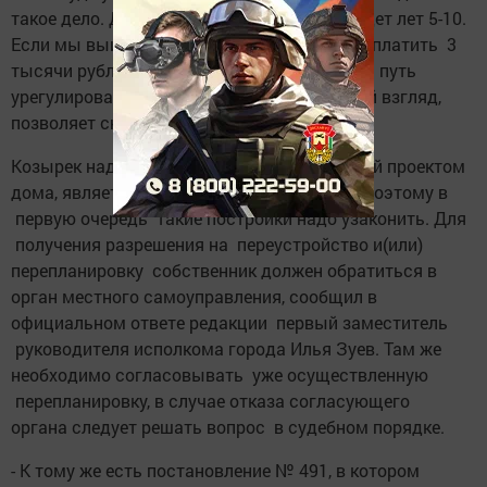
такое дело. Думаю, на разбирательство уйдет лет 5-10.
Если мы выиграем, то жителю придется заплатить 3
тысячи рублей госпошлины. Но есть другой путь
урегулирования конфликта, который, на мой взгляд,
позволяет снять напряженность.
Козырек над балконом, не предусмотренный проектом
дома, является самовольной постройкой. Поэтому в
первую очередь такие постройки надо узаконить. Для
получения разрешения на переустройство и(или)
перепланировку собственник должен обратиться в
орган местного самоуправления, сообщил в
официальном ответе редакции первый заместитель
руководителя исполкома города Илья Зуев. Там же
необходимо согласовывать уже осуществленную
перепланировку, в случае отказа согласующего
органа следует решать вопрос в судебном порядке.
- К тому же есть постановление № 491, в котором