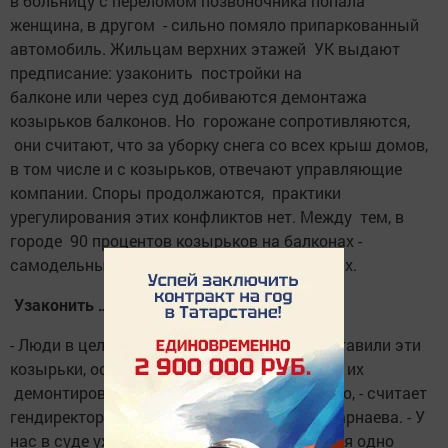
в больницу с переломом позвоночника попала
женщина, в другом - сильно помяло припаркованный
автомобиль. Жильцам верхних этажей УК выдают
предписание: узаконить постройки на
балконе или через суд добиваются демонтажа
козырьков балконов. Но горожане сопротивляются,
они считают, что за уборку снега со всех крыш домов,
в том числе и с козырьков, отвечают управляющие
компании. Споры продолжаются, практики
урегулирования этих конфликтов нет. Между тем, в
городе 90 процентов козырьков на балконах -
самодельные, и не только на верхних этажах.
Узаконить …
- Люди в целях улучшения своей жизни поставили эти
козырьки, остеклили балконы. И заставить их
демонтировать такие постройки нереально, - считает
гендиректор ПКФ «Жилкомсервис» Ольга Тарнаева. - У
нас в суде уже два месяца рассматривается одно