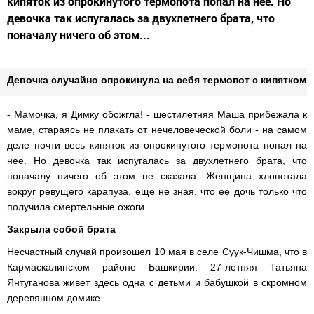
кипяток из опрокинутого термопота попал на нее. Но
девочка так испугалась за двухлетнего брата, что
поначалу ничего об этом...
Девочка случайно опрокинула на себя термопот с кипятком
- Мамочка, я Димку обожгла! - шестилетняя Маша прибежала к
маме, стараясь не плакать от нечеловеческой боли - на самом
деле почти весь кипяток из опрокинутого термопота попал на
нее. Но девочка так испугалась за двухлетнего брата, что
поначалу ничего об этом не сказала. Женщина хлопотала
вокруг ревущего карапуза, еще не зная, что ее дочь только что
получила смертельные ожоги.
Закрыла собой брата
Несчастный случай произошел 10 мая в селе Суук-Чишма, что в
Кармаскалинском районе Башкирии. 27-летняя Татьяна
Янтуганова живет здесь одна с детьми и бабушкой в скромном
деревянном домике.