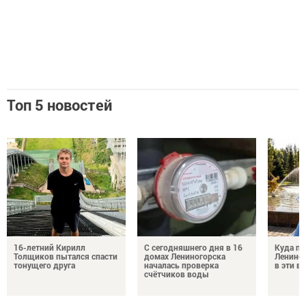
Топ 5 новостей
16-летний Кирилл
С сегодняшнего дня в 16
Куда по
Толщиков пытался спасти
домах Лениногорска
Лениног
тонущего друга
началась проверка
в эти 
счётчиков воды