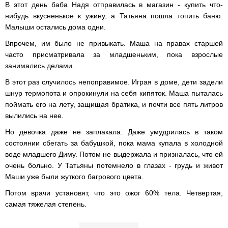
В этот день баба Надя отправилась в магазин - купить что-
нибудь вкусненькое к ужину, а Татьяна пошла топить баню.
Малыши остались дома одни.
Впрочем, им было не привыкать. Маша на правах старшей
часто присматривала за младшеньким, пока взрослые
занимались делами.
В этот раз случилось непоправимое. Играя в доме, дети задели
шнур термопота и опрокинули на себя кипяток. Маша пыталась
поймать его на лету, защищая братика, и почти все пять литров
вылились на нее.
Но девочка даже не заплакала. Даже умудрилась в таком
состоянии сбегать за бабушкой, пока мама купала в холодной
воде младшего Диму. Потом не выдержала и призналась, что ей
очень больно. У Татьяны потемнело в глазах - грудь и живот
Маши уже были жуткого багрового цвета.
Потом врачи установят, что это ожог 60% тела. Четвертая,
самая тяжелая степень.