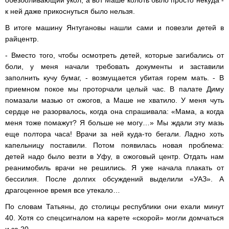
обезболивающий укол, а вот Маше колоть было просто некуда -
к ней даже прикоснуться было нельзя.
В итоге машину Янтугановы нашли сами и повезли детей в
райцентр.
- Вместо того, чтобы осмотреть детей, которые загибались от
боли, у меня начали требовать документы и заставили
заполнить кучу бумаг, - возмущается убитая горем мать. - В
приемном покое мы проторчали целый час. В палате Диму
помазали мазью от ожогов, а Маше не хватило. У меня чуть
сердце не разорвалось, когда она спрашивала: «Мама, а когда
меня тоже помажут? Я больше не могу…» Мы ждали эту мазь
еще полтора часа! Врачи за ней куда-то бегали. Ладно хоть
капельницу поставили. Потом появилась новая проблема:
детей надо было везти в Уфу, в ожоговый центр. Отдать нам
реанимобиль врачи не решились. Я уже начала плакать от
бессилия. После долгих обсуждений выделили «УАЗ». А
драгоценное время все утекало…
По словам Татьяны, до столицы республики они ехали минут
40. Хотя со спецсигналом на карете «скорой» могли домчаться