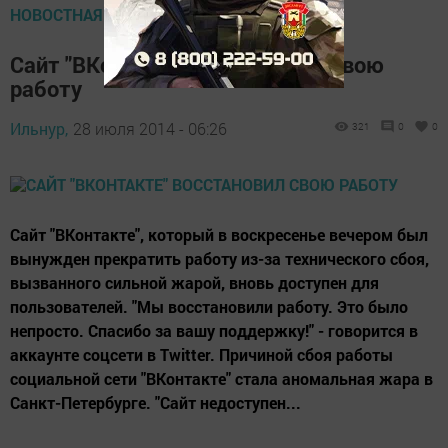
НОВОСТНАЯ ЛЕНТА
Сайт "ВКонтакте" восстановил свою
работу
Ильнур,
28 июля 2014 - 06:26
321
0
0
Сайт "ВКонтакте", который в воскресенье вечером был
вынужден прекратить работу из-за технического сбоя,
вызванного сильной жарой, вновь доступен для
пользователей. "Мы восстановили работу. Это было
непросто. Спасибо за вашу поддержку!" - говорится в
аккаунте соцсети в Twitter. Причиной сбоя работы
социальной сети "ВКонтакте" стала аномальная жара в
Санкт-Петербурге. "Сайт недоступен...