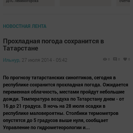
ДПС Лениногорска
счётчи
НОВОСТНАЯ ЛЕНТА
Прохладная погода сохранится в
Татарстане
Ильнур,
27 июля 2014 - 05:42
0
0
0
По прогнозу татарстанских синоптиков, сегодня в
республике сохранится прохладная погода. Ожидается
переменная облачность, местами пройдут небольшие
дожди. Температура воздуха по Татарстану днем - от
16 до 21 градуса. В ночь на 28 июля осадки в
республике маловероятны. Столбики термометров
опустятся до 5 градусов выше нуля, сообщает
Управление по гидрометеорологии и...