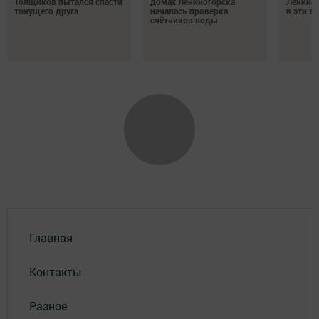
Толщиков пытался спасти
домах Лениногорска
Лениног
тонущего друга
началась проверка
в эти 
счётчиков воды
Главная
Контакты
Разное