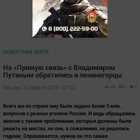
НОВОСТНАЯ ЛЕНТА
На «Прямую связь» с Владимиром
Путиным обратились и лениногорцы
Ильнур,
22 апреля 2016 - 07:30
296
0
0
Всего же по стране ему было задано более 3 млн.
вопросов с разных уголков России. И ведь обращались
многие с такими проблемами, которые должны были
решить на местах, но они, к сожалению, не решались
годами. Спрашивается, нужна ли это самая