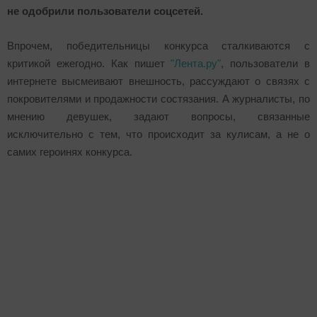
не одобрили пользователи соцсетей.
Впрочем, победительницы конкурса сталкиваются с
критикой ежегодно. Как пишет
"Лента.ру"
, пользователи в
интернете высмеивают внешность, рассуждают о связях с
покровителями и продажности состязания. А журналисты, по
мнению девушек, задают вопросы, связанные
исключительно с тем, что происходит за кулисам, а не о
самих героинях конкурса.
Подробнее:
http://www.m24.ru/videos/110176?
autoplay=1&utm_source=mm?
utm_source=CopyBuf