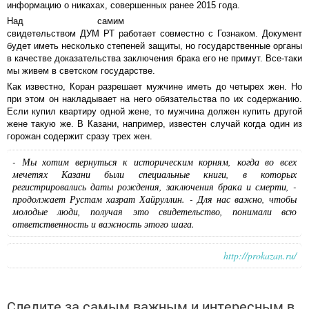
информацию о никахах, совершенных ранее 2015 года.
Над самим
свидетельством ДУМ РТ работает совместно с Гознаком. Документ
будет иметь несколько степеней защиты, но государственные органы
в качестве доказательства заключения брака его не примут. Все-таки
мы живем в светском государстве.
Как известно, Коран разрешает мужчине иметь до четырех жен. Но
при этом он накладывает на него обязательства по их содержанию.
Если купил квартиру одной жене, то мужчина должен купить другой
жене такую же. В Казани, например, известен случай когда один из
горожан содержит сразу трех жен.
- Мы хотим вернуться к историческим корням, когда во всех
мечетях Казани были специальные книги, в которых
регистрировались даты рождения, заключения брака и смерти, -
продолжает Рустам хазрат Хайруллин. - Для нас важно, чтобы
молодые люди, получая это свидетельство, понимали всю
ответственность и важность этого шага.
http://prokazan.ru/
Следите за самым важным и интересным в