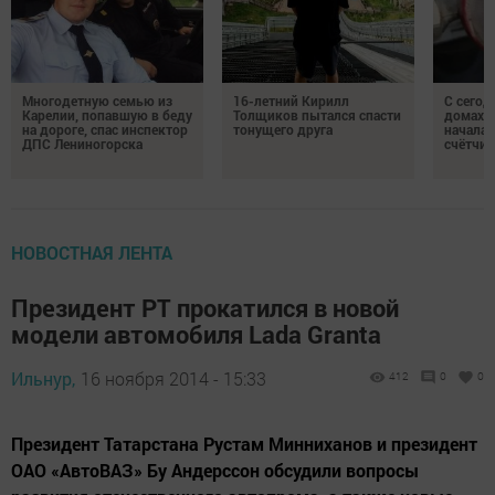
Многодетную семью из
16-летний Кирилл
С сегод
Карелии, попавшую в беду
Толщиков пытался спасти
домах 
на дороге, спас инспектор
тонущего друга
началас
ДПС Лениногорска
счётчи
НОВОСТНАЯ ЛЕНТА
Президент РТ прокатился в новой
модели автомобиля Lada Granta
Ильнур,
16 ноября 2014 - 15:33
412
0
0
Президент Татарстана Рустам Минниханов и президент
ОАО «АвтоВАЗ» Бу Андерссон обсудили вопросы