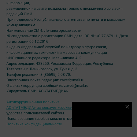
информации,
размещенной на сайте, возможна только с письменного согласия
редакций СМИ.
При поддержке Республиканского агентства по печати и массовым
коммуникациям.
Наименование СМИ: Лениногорские вести
№ свидетельства о регистрации СМИ, дата: ЭЛ № ФС 77-67911. Дата
регистрации 06.12.2016
выдано Федеральной службой по надзору в сфере связи,
информационных технологий и массовых коммуникаций
ФИО главного редактора: Мельникова А.К.
Адрес редакции: 423250, Российская Федерация, Республика
Татарстан, г. Лениногорск, ул. Тукая, д. 3
Телефон редакции: 8 (85595) 5-08-70.
Электронная почта редакции: zaveti@mail.ru .
О фактах коррупции сообщайте: zaveti@mail.ru
Учредитель СМИ: АО «ТАТМЕДИА»
Антикоррупционная политика
АО «ТАТМЕДИА» использует «cookie»
для персонализации сервисов и
Наш YOUTUBE-КАНАЛ!
удобства пользователей сайтом.
Подписаться
Использование «cookie» можно отменить в настройках браузера.
Политика конфиденциальности