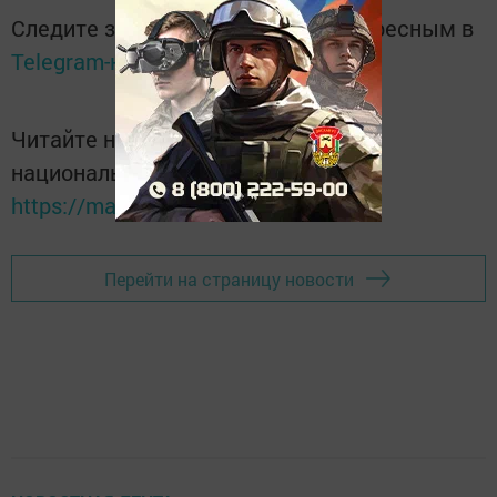
Следите за самым важным и интересным в
Telegram-канале
Татмедиа
Читайте новости Татарстана в
национальном мессенджере MАХ:
https://max.ru/tatmedia
Перейти на страницу новости