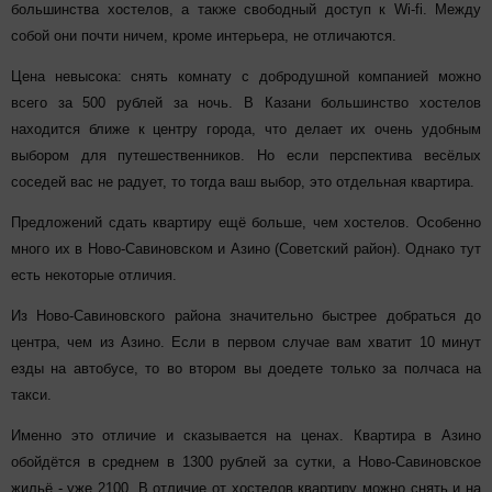
большинства хостелов, а также свободный доступ к Wi-fi. Между
собой они почти ничем, кроме интерьера, не отличаются.
Цена невысока: снять комнату с добродушной компанией можно
всего за 500 рублей за ночь. В Казани большинство хостелов
находится ближе к центру города, что делает их очень удобным
выбором для путешественников. Но если перспектива весёлых
соседей вас не радует, то тогда ваш выбор, это отдельная квартира.
Предложений сдать квартиру ещё больше, чем хостелов. Особенно
много их в Ново-Савиновском и Азино (Советский район). Однако тут
есть некоторые отличия.
Из Ново-Савиновского района значительно быстрее добраться до
центра, чем из Азино. Если в первом случае вам хватит 10 минут
езды на автобусе, то во втором вы доедете только за полчаса на
такси.
Именно это отличие и сказывается на ценах. Квартира в Азино
обойдётся в среднем в 1300 рублей за сутки, а Ново-Савиновское
жильё - уже 2100. В отличие от хостелов квартиру можно снять и на