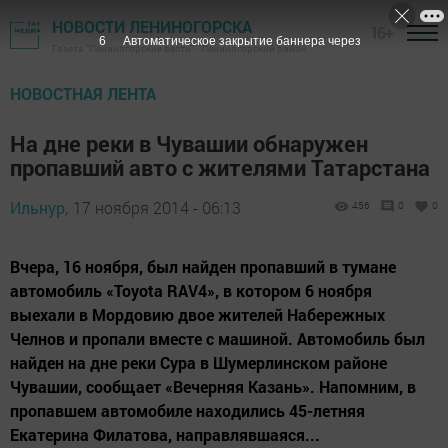
НОВОСТИ ЛЕНИНОГОРСКА
16+
4
Автоматическое закрытие баннера через
Газета "Лениногорские вести" - Лениногорский район
НОВОСТНАЯ ЛЕНТА
На дне реки в Чувашии обнаружен
пропавший авто с жителями Татарстана
Ильнур,
17 ноября 2014 - 06:13
456
0
0
Вчера, 16 ноября, был найден пропавший в тумане
автомобиль «Тоyota RAV4», в котором 6 ноября
выехали в Мордовию двое жителей Набережных
Челнов и пропали вместе с машиной. Автомобиль был
найден на дне реки Сура в Шумерлинском районе
Чувашии, сообщает «Вечерняя Казань». Напомним, в
пропавшем автомобиле находились 45-летняя
Екатерина Филатова, направлявшаяся...