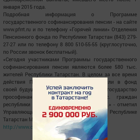
января 2015 года.
Подробная информация о Программе
государственного софинансирования пенсии - на сайте
www.pfrrt.ru и по телефону «Горячей линии» Отделения
Пенсионного фонда по Республике Татарстан (843) 279-
27-27 или по телефону 8 800 510-55-55 (круглосуточно,
по России звонок бесплатный).
«Сегодня участниками Программы государственного
софинансирования пенсии являются более 580 тыс.
жителей Республики Татарстан. В целом за все время
действия Программы татарстанцы внесли в фонд
своей будущей пенсии 1,5 млрд. рублей, государство
прософинансировало около 214,2 тыс. граждан
республики на сумму более 1,2 млрд. руб.» - отметил
Управляющий Отделением ПФР по Республике
Татарстан Марсель Имамов.
http://www.chuprale-online.ru