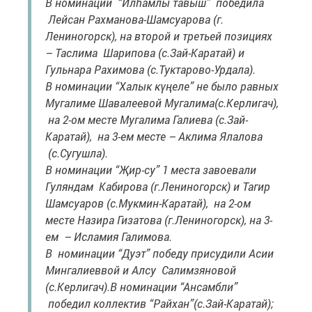
В номинации “Илһамлы тавыш” победила
Лейсан Рахманова-Шамсуарова (г.
Лениногорск), на второй и третьей позициях
– Таслима Шарипова (с.Зай-Каратай) и
Гульнара Рахимова (с.Туктарово-Урдала).
В номинации “Халык күңеле” не было равных
Мугалиме Шавалеевой Мугалима(с.Керлигач),
на 2-ом месте Мугалима Галиева (с.Зай-
Каратай), на 3-ем месте – Аклима Ялалова
(с.Сугушла).
В номинации “Җир-су” 1 места завоевали
Гуляндам Кабирова (г.Лениногорск) и Тагир
Шамсуаров (с.Мукмин-Каратай), на 2-ом
месте Назира Гизатова (г.Лениногорск), на 3-
ем – Исламия Галимова.
В номинации “Дуэт” победу присудили Асии
Мингалиеввой и Алсу Салимзяновой
(с.Керлигач).В номинации “Ансамбли”
победил коллектив “Райхан”(с.Зай-Каратай);