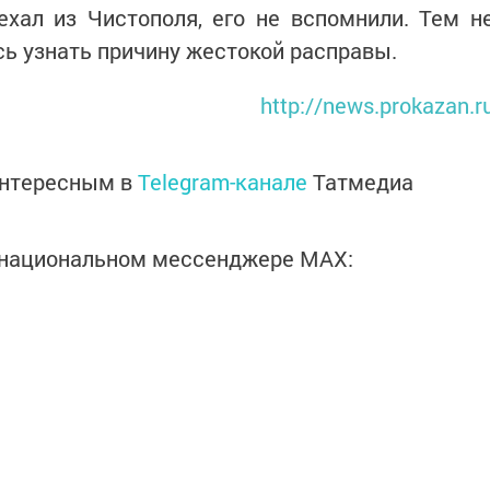
хал из Чистополя, его не вспомнили. Тем н
сь узнать причину жестокой расправы.
http://news.prokazan.r
интересным в
Telegram-канале
Татмедиа
в национальном мессенджере MАХ: