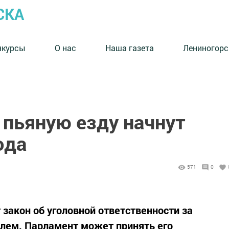
СКА
нкурсы
О нас
Наша газета
Лениногорс
 пьяную езду начнут
ода
571
0
акон об уголовной ответственности за
лем. Парламент может принять его