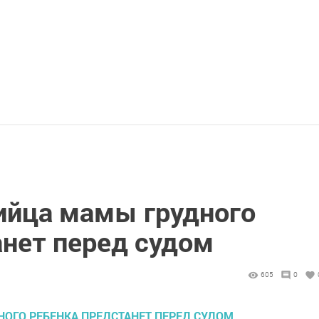
бийца мамы грудного
анет перед судом
605
0