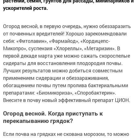
растений, семян, грунтов для рассады, минипарников и
ускорителей роста.
Огород весной, в первую очередь, нужно обеззаразить
от почвенных вредителей! Хорошо зарекомендовали
себя:
«Фитолавин»
,
«Фармайод»
,
«Кордицепс-
Микопро»
,
суспензия «Хлореллы»
,
«Метаризин»
. В
первой декаде марта уже можно сажать скороспелые
сидераты для восстановления плодородия почвы.
Лучших результатов можно добиться совместным
применением сидерации и обеззараживания,
обогащением почвы путем пролива бактериальными
препаратами:
«Биомикориза»
,
«Споробактерин»
.
Внесите в почву новый эффективный препарат
ЦИОН
.
Огород весной. Когда приступать к
перекапыванию грядок?
Если почва на грядках не скована морозом, то можно