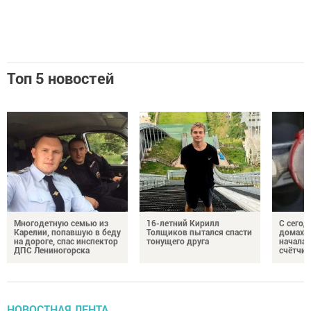
Топ 5 новостей
Многодетную семью из
16-летний Кирилл
С сегод
Карелии, попавшую в беду
Толщиков пытался спасти
домах 
на дороге, спас инспектор
тонущего друга
началас
ДПС Лениногорска
счётчи
НОВОСТНАЯ ЛЕНТА