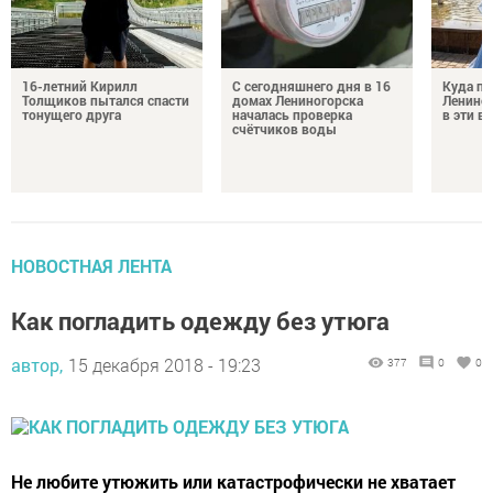
16-летний Кирилл
С сегодняшнего дня в 16
Куда по
Толщиков пытался спасти
домах Лениногорска
Лениног
тонущего друга
началась проверка
в эти 
счётчиков воды
НОВОСТНАЯ ЛЕНТА
Как погладить одежду без утюга
автор,
15 декабря 2018 - 19:23
377
0
0
Не любите утюжить или катастрофически не хватает