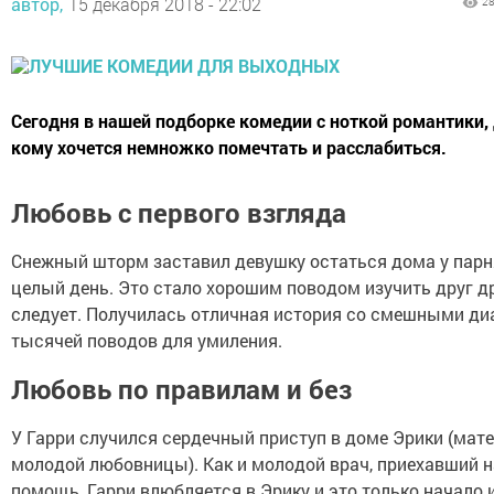
автор,
15 декабря 2018 - 22:02
2
Сегодня в нашей подборке комедии с ноткой романтики, 
кому хочется немножко помечтать и расслабиться.
Любовь с первого взгляда
Снежный шторм заставил девушку остаться дома у парн
целый день. Это стало хорошим поводом изучить друг др
следует. Получилась отличная история со смешными ди
тысячей поводов для умиления.
Любовь по правилам и без
У Гарри случился сердечный приступ в доме Эрики (мате
молодой любовницы). Как и молодой врач, приехавший н
помощь, Гарри влюбляется в Эрику и это только начало 