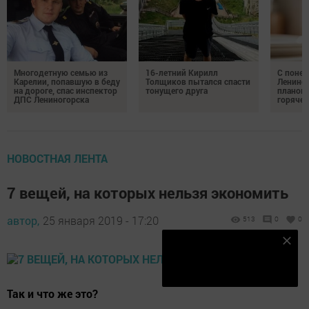
Многодетную семью из
16-летний Кирилл
С понед
Карелии, попавшую в беду
Толщиков пытался спасти
Лениног
на дороге, спас инспектор
тонущего друга
планов
ДПС Лениногорска
горяче
НОВОСТНАЯ ЛЕНТА
7 вещей, на которых нельзя экономить
автор,
25 января 2019 - 17:20
513
0
0
Наш YOUTUBE-КАНАЛ!
Подписаться
Так и что же это?