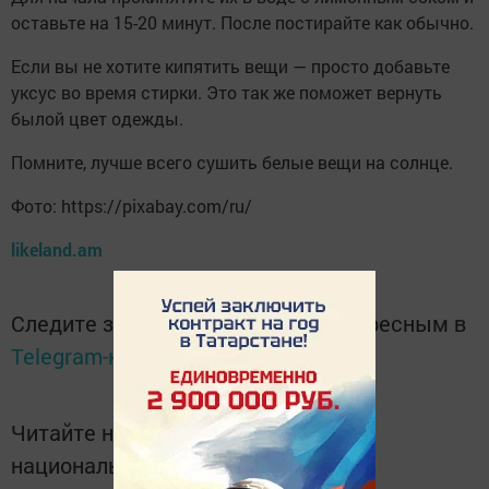
оставьте на 15-20 минут. После постирайте как обычно.
Если вы не хотите кипятить вещи — просто добавьте
уксус во время стирки. Это так же поможет вернуть
былой цвет одежды.
Помните, лучше всего сушить белые вещи на солнце.
Фото: https://pixabay.com/ru/
likeland.am
Следите за самым важным и интересным в
Telegram-канале
Татмедиа
Читайте новости Татарстана в
национальном мессенджере MАХ: