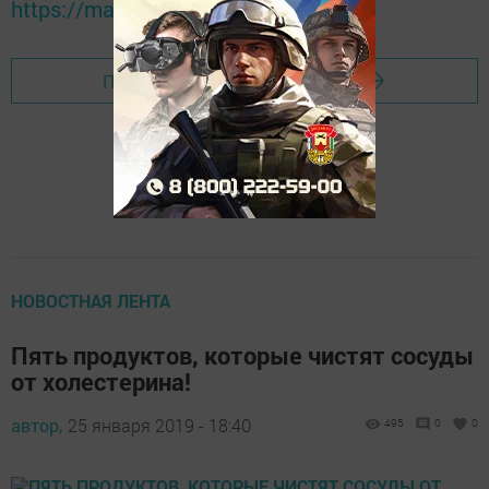
https://max.ru/tatmedia
Перейти на страницу новости
НОВОСТНАЯ ЛЕНТА
Пять продуктов, которые чистят сосуды
от холестерина!
автор,
25 января 2019 - 18:40
495
0
0