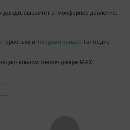
я дожди, вырастет атмосферное давление,
интересным в
Telegram-канале
Татмедиа
в национальном мессенджере MАХ: