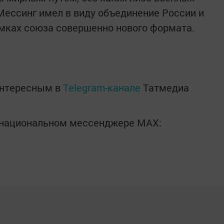
Мессинг имел в виду объединение России и
амках союза совершенно нового формата.
интересным в
Telegram-канале
Татмедиа
в национальном мессенджере MАХ: