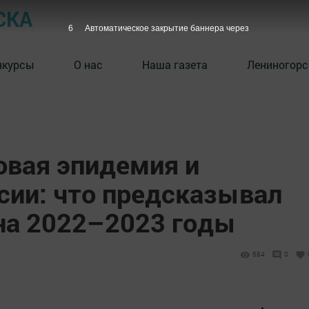
СКА
5
Автоматическое закрытие баннера через
нкурсы
О нас
Наша газета
Лениногорс
овая эпидемия и
сии: что предсказывал
на 2022–2023 годы
684
0