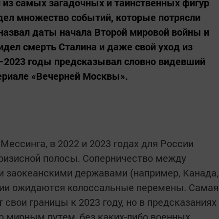
 из самых загадочных и таинственных фигур
дел множество событий, которые потрясли
 назвал даты начала Второй мировой войны и
идел смерть Сталина и даже свой уход из
2–2023 годы предсказывал словно видевший
ериале «Вечерней Москвы».
Мессинга, в 2022 и 2023 годах для России
кризисной полосы. Соперничество между
и заокеанскими державами (например, Канада,
ссии ожидаются колоссальные перемены. Самая
свои границы к 2023 году, но в предсказаниях
то мирным путем, без каких-либо военных