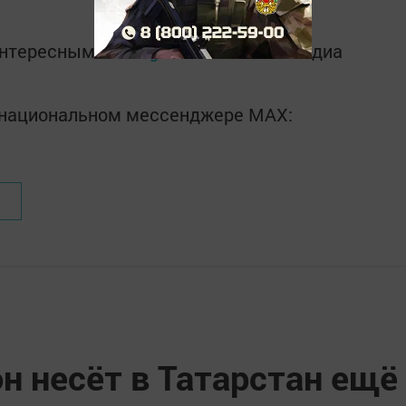
интересным в
Telegram-канале
Татмедиа
в национальном мессенджере MАХ:
н несёт в Татарстан ещё