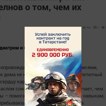
елнов о том, чем их
и
563
0
диатром и блогером.
 сопровождает оптимистичными надписями,
же дома не кормили», а на видео – аппетитный
сердцу картошка+котлета, весь этот
аслом соком. Резервист Зотов отмечает, чем
ы – помогают при распределении по навыкам,
прибывающих в Казань татарстанцев.