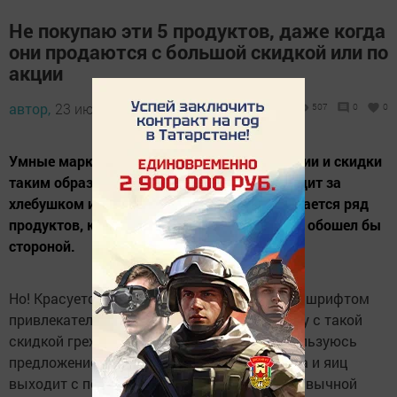
Не покупаю эти 5 продуктов, даже когда
они продаются с большой скидкой или по
акции
автор,
23 июля 2023 - 07:31
507
0
0
Умные маркетологи магазинов делают акции и скидки
таким образом, что когда покупатель заходит за
хлебушком или яйцами, ему на глаза попадается ряд
продуктов, которые при обычном раскладе обошел бы
стороной.
Но! Красуется красный ценник и огромным шрифтом
привлекательная цена. И человек решает "ну с такой
скидкой грех не купить, цены растут, воспользуюсь
предложением". И получается помимо хлеба и яиц
выходит с полной корзиной ненужных в привычной