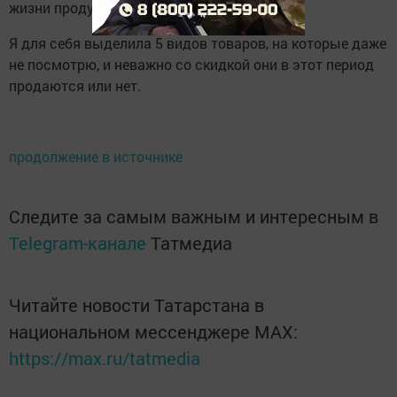
жизни продуктовых товаров.
Я для себя выделила 5 видов товаров, на которые даже
не посмотрю, и неважно со скидкой они в этот период
продаются или нет.
продолжение в источнике
Следите за самым важным и интересным в
Telegram-канале
Татмедиа
Читайте новости Татарстана в
национальном мессенджере MАХ:
https://max.ru/tatmedia