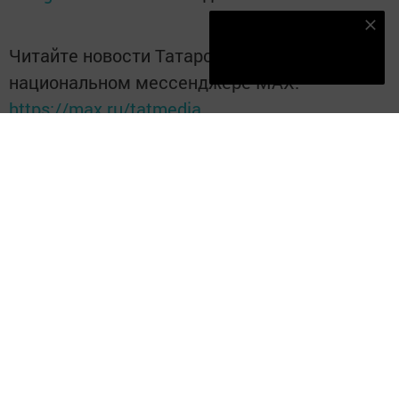
Наш YOUTUBE-КАНАЛ!
Читайте новости Татарстана в
Подписаться
национальном мессенджере MАХ:
https://max.ru/tatmedia
Перейти на страницу новости