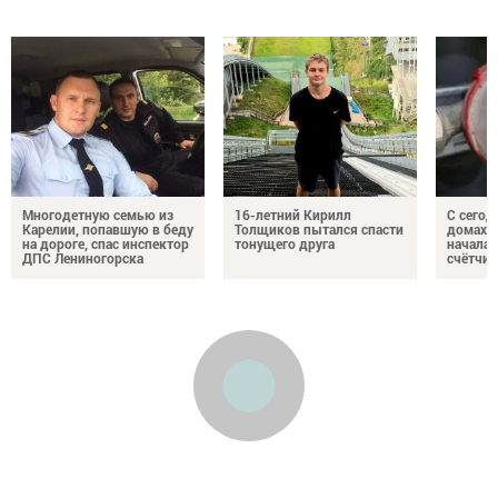
Многодетную семью из
16-летний Кирилл
С сегод
Карелии, попавшую в беду
Толщиков пытался спасти
домах 
на дороге, спас инспектор
тонущего друга
началас
ДПС Лениногорска
счётчи