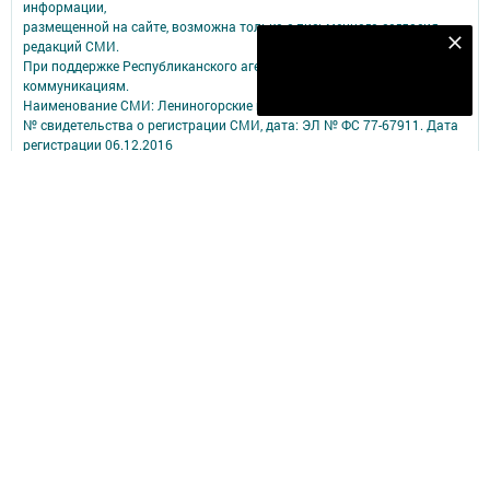
информации,
размещенной на сайте, возможна только с письменного согласия
редакций СМИ.
Наш YOUTUBE-КАНАЛ!
При поддержке Республиканского агентства по печати и массовым
Подписаться
коммуникациям.
Наименование СМИ: Лениногорские вести
№ свидетельства о регистрации СМИ, дата: ЭЛ № ФС 77-67911. Дата
регистрации 06.12.2016
выдано Федеральной службой по надзору в сфере связи,
информационных технологий и массовых коммуникаций
ФИО главного редактора: Мельникова А.К.
Адрес редакции: 423250, Российская Федерация, Республика
Татарстан, г. Лениногорск, ул. Тукая, д. 3
Телефон редакции: 8 (85595) 5-08-70.
Электронная почта редакции: zaveti@mail.ru .
О фактах коррупции сообщайте: zaveti@mail.ru
Учредитель СМИ: АО «ТАТМЕДИА»
Антикоррупционная политика
АО «ТАТМЕДИА» использует «cookie»
для персонализации сервисов и
удобства пользователей сайтом.
Использование «cookie» можно отменить в настройках браузера.
Политика конфиденциальности