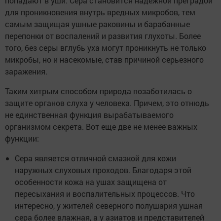
попадают в уши. Сера становится надежной преградой
для проникновения внутрь вредных микробов, тем
самым защищая ушные раковины и барабанные
перепонки от воспалений и развития глухоты. Более
того, без серы вглубь уха могут проникнуть не только
микробы, но и насекомые, став причиной серьезного
заражения.
Таким хитрым способом природа позаботилась о
защите органов слуха у человека. Причем, это отнюдь
не единственная функция вырабатываемого
организмом секрета. Вот еще две не менее важных
функции:
Сера является отличной смазкой для кожи
наружных слуховых проходов. Благодаря этой
особенности кожа на ушах защищена от
пересыхания и воспалительных процессов. Что
интересно, у жителей северного полушария ушная
сера более влажная, а у азиатов и представителей