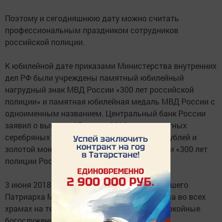
Поэтому и сегодняшнюю дату можно считать
профессиональным праздником сотрудников
российской полиции.
К юбилейной дате приказами Министерства внутренних
дел РФ были учреждены памятный юбилейный
нагрудный знак МВД России «300 лет российской
полиции» и памятная юбилейная медаль МВД России с
одноименным названием. Центральный банк России
заявил о выпуске 15 марта 2018 года памятных
серебряных монет номиналом 3 рубля, 25 рублей и
золотой монеты номиналом 50 рублей серии «300 лет
полиции России».
3 июня 2018 года по благословению Святейшего
Патриарха Московского и всея Руси Кирилла во всех
храмах на территории страны прошли заупокойные
богослужения по сотрудникам российских