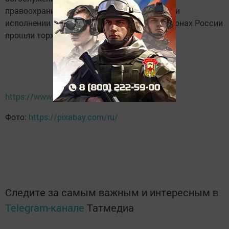
правоохранительных органов, погибшим при
исполнении служебного долга. Во всех регионах России
прошли торжественные мероприятия.
https://www.calend.ru/holidays/0/0/3454/
Фото:
https://pixabay.com/ru/
Следите за самым важным и интересным в
Telegram-канале
Татмедиа