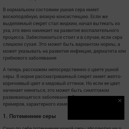
В нормальном состоянии ушная сера имеет
воскоподобную, вязкую консистенцию. Если же
выделяемый секрет стал жидким, начал вытекать из
уха, это явно намекает на развитие воспалительного
процесса. Забеспокоиться стоит и в случае, если сера
слишком сухая. Это может быть вариантом нормы, а
может указывать на развитие инфекции, дерматита или
грибкового заболевания
А теперь расскажем непосредственно о цвете ушной
серы. В норме рассматриваемый секрет имеет желто-
коричневый цвет и медовый оттенок. Но если ее цвет
начинает меняться, это может быть симптомом
развивающегося заболевания. Вот несколько
Наш YOUTUBE-КАНАЛ!
примеров, характерного изменения цвета ушной серы.
Подписаться
1. Потемнение серы
Само по себе потемнение ушной серы абсолютно ни о