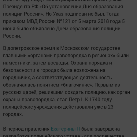
Президента РФ «Об установлении Дня образования
полиции России». Но Указ подписан не был. Тогда
приказом МВД России №121 от 5 марта 2018 года 5
июня было объявлено Днем образования полиции
России.
В допетровское время в Московском государстве
главными «органами правопорядка в регионах» были
наместники, затем воеводы. Охрана порядка и
безопасности в городах была возложена на
городничих, а соответствующая деятельность
обозначалась понятием «благочиние». Первым из
русских царей, решившим создать полицию, как орган
охраны правопорядка, стал Петр I. К 1740 году
полицейские учреждения действовали уже в 23
городах.
В период правления
Екатерины II
была завершена
разработка полицейского устава «для поспешества