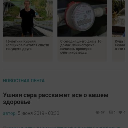
16-летний Кирилл
С сегодняшнего дня в 16
Куда по
Толщиков пытался спасти
домах Лениногорска
Лениног
тонущего друга
началась проверка
в эти 
счётчиков воды
НОВОСТНАЯ ЛЕНТА
Ушная сера расскажет все о вашем
здоровье
автор,
5 июня 2019 - 03:30
691
0
0