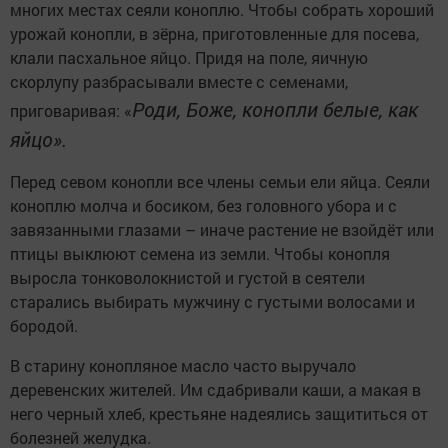
многих местах сеяли коноплю. Чтобы собрать хороший
урожай конопли, в зёрна, приготовленные для посева,
клали пасхальное яйцо. Придя на поле, яичную
скорлупу разбрасывали вместе с семенами,
Роди, Боже, конопли белые, как
приговаривая: «
яйцо».
Перед севом конопли все члены семьи ели яйца. Сеяли
коноплю молча и босиком, без головного убора и с
завязанными глазами – иначе растение не взойдёт или
птицы выклюют семена из земли. Чтобы конопля
выросла тонковолокнистой и густой в сеятели
старались выбирать мужчину с густыми волосами и
бородой.
В старину конопляное масло часто выручало
деревенских жителей. Им сдабривали каши, а макая в
него черный хлеб, крестьяне надеялись защититься от
болезней желудка.