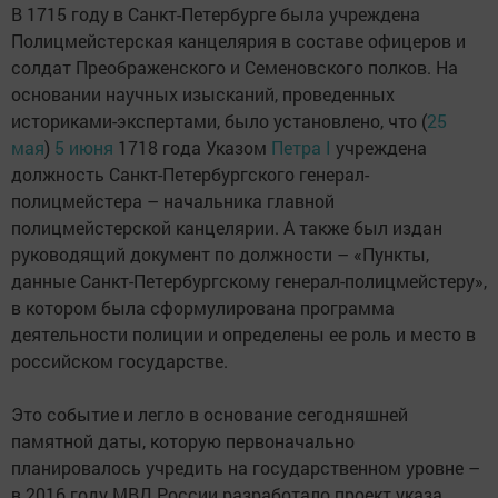
В 1715 году в Санкт-Петербурге была учреждена
Полицмейстерская канцелярия в составе офицеров и
солдат Преображенского и Семеновского полков. На
основании научных изысканий, проведенных
историками-экспертами, было установлено, что (
25
мая
)
5 июня
1718 года Указом
Петра I
учреждена
должность Санкт-Петербургского генерал-
полицмейстера – начальника главной
полицмейстерской канцелярии. А также был издан
руководящий документ по должности – «Пункты,
данные Санкт-Петербургскому генерал-полицмейстеру»,
в котором была сформулирована программа
деятельности полиции и определены ее роль и место в
российском государстве.
Это событие и легло в основание сегодняшней
памятной даты, которую первоначально
планировалось учредить на государственном уровне –
в 2016 году МВД России разработало проект указа