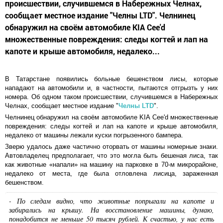
происшествии, случившемся в Набережных Челнах,
сообщает местное издание "Челны LTD". Челнинец
обнаружил на своём автомобиле KIA Cee'd
множественные повреждения: следы когтей и лап на
капоте и крыше автомобиля, недалеко...
В Татарстане появились больные бешенством лисы, которые
нападают на автомобили и, в частности, пытаются отгрызть у них
номера. Об одном таком происшествии, случившемся в Набережных
Челнах, сообщает местное издание "
Челны LTD
".
Челнинец обнаружил на своём автомобиле KIA Cee'd множественные
повреждения: следы когтей и лап на капоте и крыше автомобиля,
недалеко от машины лежали куски погрызенного бампера.
Зверю удалось даже частично оторвать от машины номерные знаки.
Автовладелец предполагает, что это могла быть бешеная лиса, так
как животные «напали» на машину на парковке в 70-м микрорайоне,
недалеко от места, где была отловлена лисица, зараженная
бешенством.
- По следам видно, что животные попрыгали на капоте и
забирались на крышу. На восстановление машины, думаю,
понадобится не меньше 50 тысяч рублей. К счастью, у нас есть