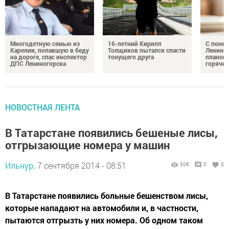
Многодетную семью из
16-летний Кирилл
С понед
Карелии, попавшую в беду
Толщиков пытался спасти
Лениног
на дороге, спас инспектор
тонущего друга
планов
ДПС Лениногорска
горяче
НОВОСТНАЯ ЛЕНТА
В Татарстане появились бешеные лисы,
отгрызающие номера у машин
Ильнур,
7 сентября 2014 - 08:51
306
0
0
В Татарстане появились больные бешенством лисы,
которые нападают на автомобили и, в частности,
пытаются отгрызть у них номера. Об одном таком