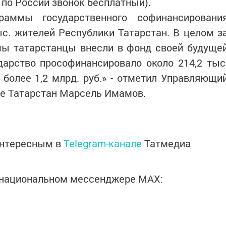
, по России звонок бесплатный).
раммы государственного софинансировани
с. жителей Республики Татарстан. В целом з
мы татарстанцы внесли в фонд своей будуще
ударство прософинансировало около 214,2 тыс
более 1,2 млрд. руб.» - отметил Управляющи
е Татарстан Марсель Имамов.
интересным в
Telegram-канале
Татмедиа
в национальном мессенджере MАХ: