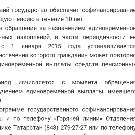
вий государство обеспечит софинансировани
щую пенсию в течение 10 лет.
ов обращения за назначением единовременно
ных накоплений, в части периодичности е
 с 1 января 2015 года устанавливаетс
 истечении которого гражданин может повторн
диновременной выплаты средств пенсионны
риод исчисляется с момента обращени
лучением единовременной выплаты, имевшег
а.
грамме государственного софинансировани
.ru и по телефону «Горячей линии» Отделени
ике Татарстан (843) 279-27-27 или по телефон