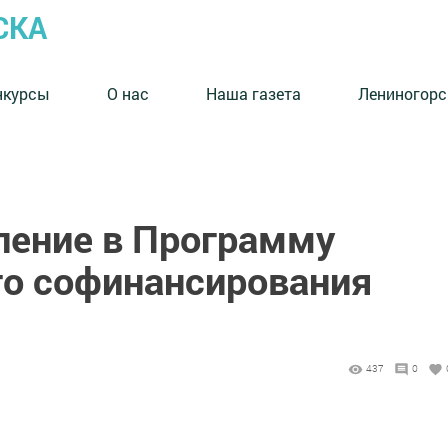
СКА
нкурсы
О нас
Наша газета
Лениногорс
ление в Программу
го софинансирования
437
0