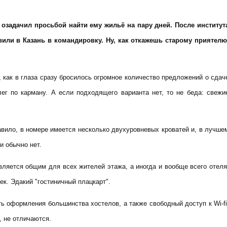
и озадачил просьбой найти ему жильё на пару дней. После институт
авили в Казань в командировку. Ну, как откажешь старому приятелю
 как в глаза сразу бросилось огромное количество предложений о сдач
ег по карману. А если подходящего варианта нет, то не беда: свежи
авило, в номере имеется несколько двухуровневых кроватей и, в лучше
и обычно нет.
является общим для всех жителей этажа, а иногда и вообще всего отеля
ек. Эдакий "гостиничный плацкарт".
ь оформления большинства хостелов, а также свободный доступ к Wi-fi
, не отличаются.