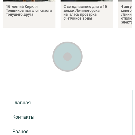
16-летний Кирилл
С сегодняшнего дня в 16
4 август
Толщиков пытался спасти
домах Лениногорска
многок
тонущего друга
началась проверка
Лениног
счётчиков воды
отключ
электро
Главная
Контакты
Разное