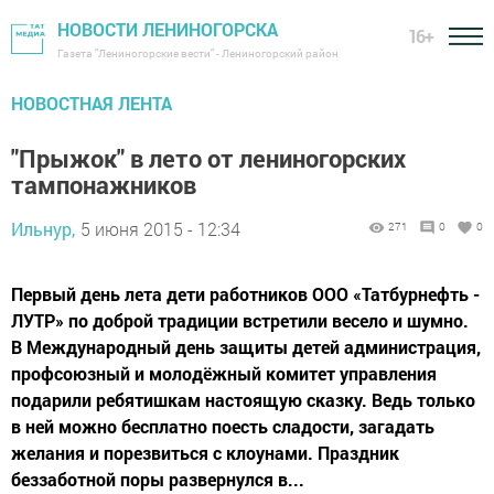
НОВОСТИ ЛЕНИНОГОРСКА
16+
Газета "Лениногорские вести" - Лениногорский район
НОВОСТНАЯ ЛЕНТА
"Прыжок" в лето от лениногорских
тампонажников
Ильнур,
5 июня 2015 - 12:34
271
0
0
Первый день лета дети работников ООО «Татбурнефть -
ЛУТР» по доброй традиции встретили весело и шумно.
В Международный день защиты детей администрация,
профсоюзный и молодёжный комитет управления
подарили ребятишкам настоящую сказку. Ведь только
в ней можно бесплатно поесть сладости, загадать
желания и порезвиться с клоунами. Праздник
беззаботной поры развернулся в...