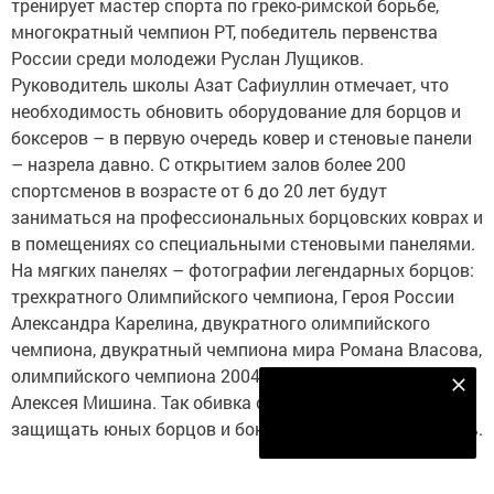
тренирует мастер спорта по греко-римской борьбе,
многократный чемпион РТ, победитель первенства
России среди молодежи Руслан Лущиков.
Руководитель школы Азат Сафиуллин отмечает, что
необходимость обновить оборудование для борцов и
боксеров – в первую очередь ковер и стеновые панели
– назрела давно. С открытием залов более 200
спортсменов в возрасте от 6 до 20 лет будут
заниматься на профессиональных борцовских коврах и
в помещениях со специальными стеновыми панелями.
На мягких панелях – фотографии легендарных борцов:
трехкратного Олимпийского чемпиона, Героя России
Александра Карелина, двукратного олимпийского
чемпиона, двукратный чемпиона мира Романа Власова,
олимпийского чемпиона 2004 года, чемпиона мира
Наш YOUTUBE-КАНАЛ!
Алексея Мишина. Так обивка стен будет не только
Подписаться
защищать юных борцов и боксеров, но и мотивировать.