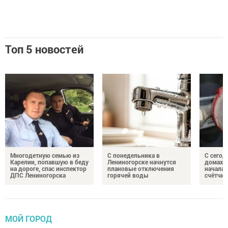
Топ 5 новостей
Многодетную семью из
С понедельника в
С сегод
Карелии, попавшую в беду
Лениногорске начнутся
домах 
на дороге, спас инспектор
плановые отключения
началас
ДПС Лениногорска
горячей воды
счётчи
МОЙ ГОРОД