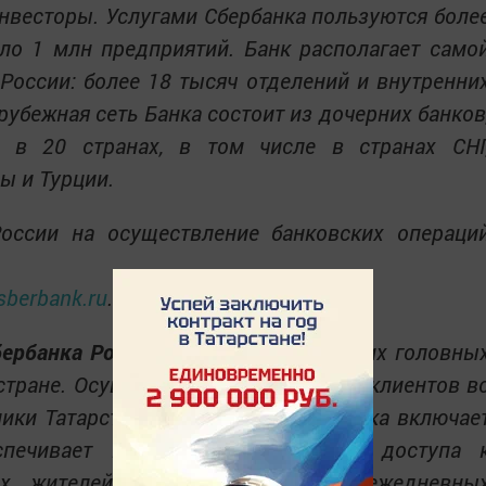
нвесторы. Услугами Сбербанка пользуются боле
ло 1 млн предприятий. Банк располагает само
России: более 18 тысяч отделений и внутренни
убежная сеть Банка состоит из дочерних банков
в в 20 странах, в том числе в странах СНГ
ы и Турции.
России на осуществление банковских операци
berbank.ru
.
бербанка России
- одно из крупнейших головны
стране. Осуществляет обслуживание клиентов в
ики Татарстан. Филиальная сеть банка включае
спечивает максимальное удобство доступа 
х жителей региона. Количество ежедневны