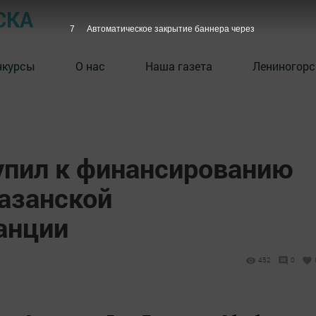
СКА
6
Автоматическое закрытие баннера через
нкурсы
О нас
Наша газета
Лениногорс
упил к финансированию
азанской
анции
452
0