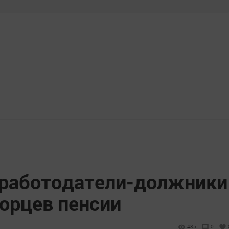
 работодатели-должники
орцев пенсии
485
0