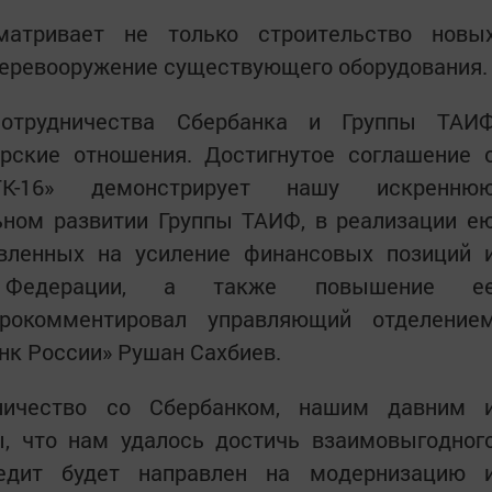
матривает не только строительство новы
перевооружение существующего оборудования.
отрудничества Сбербанка и Группы ТАИ
рские отношения. Достигнутое соглашение 
К-16» демонстрирует нашу искренню
ьном развитии Группы ТАИФ, в реализации е
вленных на усиление финансовых позиций 
й Федерации, а также повышение е
 прокомментировал управляющий отделение
нк России» Рушан Сахбиев.
ичество со Сбербанком, нашим давним 
, что нам удалось достичь взаимовыгодног
редит будет направлен на модернизацию 