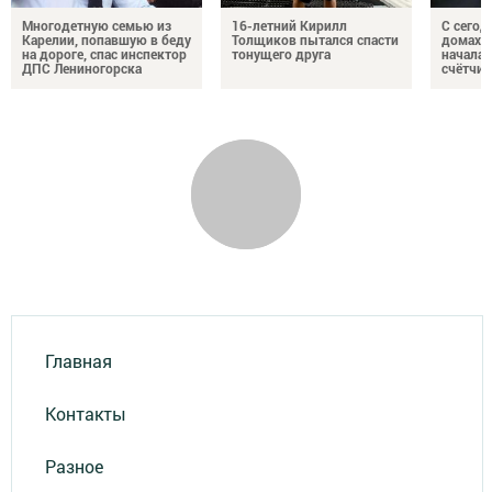
Многодетную семью из
16-летний Кирилл
С сегод
Карелии, попавшую в беду
Толщиков пытался спасти
домах 
на дороге, спас инспектор
тонущего друга
началас
ДПС Лениногорска
счётчи
Главная
Контакты
Разное