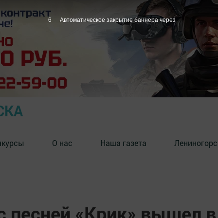
5
Автоматическое закрытие баннера через
СКА
нкурсы
О нас
Наша газета
Лениногорс
с песней «Крик» вышел в