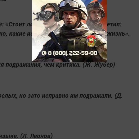
: «Стоит ли баловать детей?», он ответил:
но, какие испытания им приготовила жизнь».
я подражания, чем критика. (Ж. Жубер)
ослых, но зато исправно им подражали. (Д.
языке. (Л. Леонов)