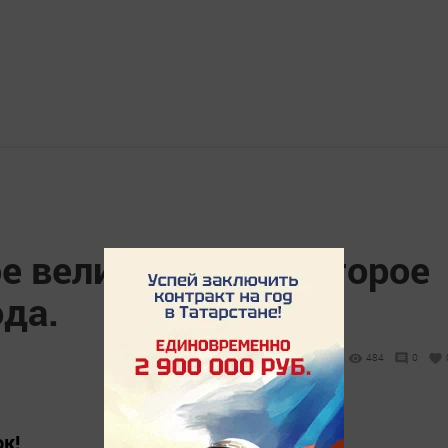
е великое чудо, которое
да.
484
0
к!