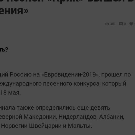
ения»
357
0
ть?
ий Россию на «Евровидении-2019», прошел по
еждународного песенного конкурса, который
 18 мая.
инала также определились еще девять
Северной Македонии, Нидерландов, Албании,
, Норвегии Швейцарии и Мальты.