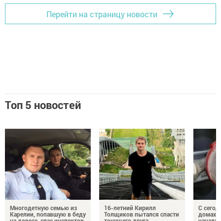
Перейти на страницу новости
Топ 5 новостей
Многодетную семью из
16-летний Кирилл
С сегод
Карелии, попавшую в беду
Толщиков пытался спасти
домах 
на дороге, спас инспектор
тонущего друга
началас