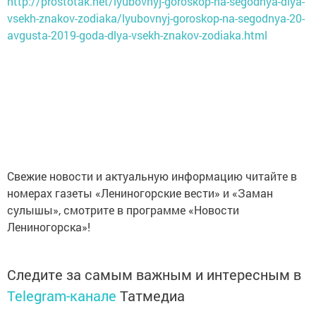
http://prostotak.net/lyubovnyj-goroskop-na-segodnya-dlya-
vsekh-znakov-zodiaka/lyubovnyj-goroskop-na-segodnya-20-
avgusta-2019-goda-dlya-vsekh-znakov-zodiaka.html
Свежие новости и актуальную информацию читайте в
номерах газеты «Лениногорские вести» и «Заман
сулышы», смотрите в программе «Новости
Лениногорска»!
Следите за самым важным и интересным в
Telegram-канале
Татмедиа