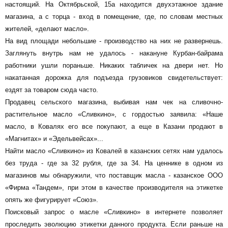
настоящий. На Октябрьской, 15а находится двухэтажное здание
магазина, а с торца - вход в помещение, где, по словам местных
жителей, «делают масло».
На вид площади небольшие - производство на них не развернешь.
Заглянуть внутрь нам не удалось - накануне Курбан-байрама
работники ушли пораньше. Никаких табличек на двери нет. Но
накатанная дорожка для подъезда грузовиков свидетельствует:
ездят за товаром сюда часто.
Продавец сельского магазина, выбивая нам чек на сливочно-
растительное масло «Сливкино», с гордостью заявила: «Наше
масло, в Ковалях его все покупают, а еще в Казани продают в
«Магнитах» и «Эдельвейсах»...
Найти масло «Сливкино» из Ковалей в казанских сетях нам удалось
без труда - где за 32 рубля, где за 34. На ценнике в одном из
магазинов мы обнаружили, что поставщик масла - казанское ООО
«Фирма «Тандем», при этом в качестве производителя на этикетке
опять же фигурирует «Союз».
Поисковый запрос о масле «Сливкино» в интернете позволяет
проследить эволюцию этикетки данного продукта. Если раньше на