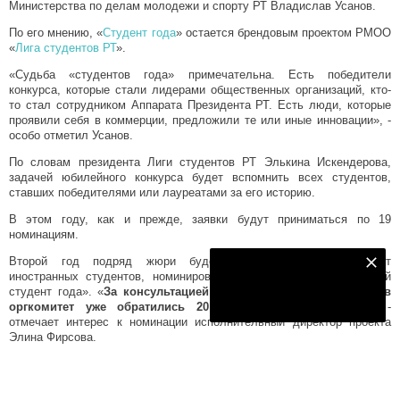
Министерства по делам молодежи и спорту РТ Владислав Усанов.
По его мнению, «
Студент года
» остается брендовым проектом РМОО
«
Лига студентов РТ
».
«Судьба «студентов года» примечательна. Есть победители
конкурса, которые стали лидерами общественных организаций, кто-
то стал сотрудником Аппарата Президента РТ. Есть люди, которые
проявили себя в коммерции, предложили те или иные инновации», -
особо отметил Усанов.
По словам президента Лиги студентов РТ Элькина Искендерова,
задачей юбилейного конкурса будет вспомнить всех студентов,
ставших победителями или лауреатами за его историю.
В этом году, как и прежде, заявки будут приниматься по 19
номинациям.
Второй год подряд жюри будет рассматривать заявки от
Наш YOUTUBE-КАНАЛ!
иностранных студентов, номинированных на звание «иностранный
студент года». «
За консультацией в оформлении документов в
Подписаться
оргкомитет уже обратились 20 иностранных студентов
», -
отмечает интерес к номинации исполнительный директор проекта
Элина Фирсова.
По ее словам, в этом году незначительно изменены сроки приема
заявок и проведения очных этапов. Так, заявки будут приниматься с
1 по 25 октября. К слову, за семь дней уже подано 10 пакетов