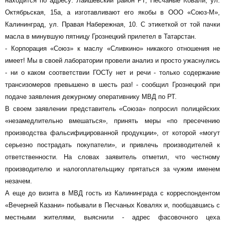
находится по адресу: Лаишевский район РТ, Песчаные Ковали, ул.
Октябрьская, 15а, а изготавливают его якобы в ООО «Союз-М»,
Калининград, ул. Правая Набережная, 10. С этикеткой от той пачки
масла в минувшую пятницу Грознецкий прилетел в Татарстан.
- Корпорация «Союз» к маслу «Сливкино» никакого отношения не
имеет! Мы в своей лаборатории провели анализ и просто ужаснулись
- ни о каком соответствии ГОСТу нет и речи - только содержание
трансизомеров превышено в шесть раз! - сообщил Грознецкий при
подаче заявления дежурному оперативнику МВД по РТ.
В своем заявлении представитель «Союза» попросил полицейских
«незамедлительно вмешаться», принять меры «по пресечению
производства фальсифицированной продукции», от которой «могут
серьезно пострадать покупатели», и привлечь производителей к
ответственности. На словах заявитель отметил, что честному
производителю и налогоплательщику прятаться за чужим именем
незачем.
А еще до визита в МВД гость из Калининграда с корреспондентом
«Вечерней Казани» побывали в Песчаных Ковалях и, пообщавшись с
местными жителями, выяснили - адрес фасовочного цеха