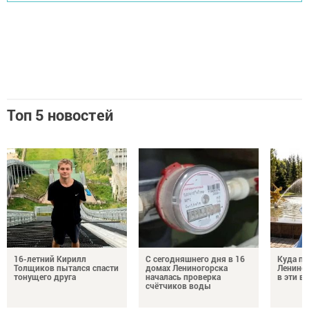
Топ 5 новостей
16-летний Кирилл
С сегодняшнего дня в 16
Куда по
Толщиков пытался спасти
домах Лениногорска
Лениног
тонущего друга
началась проверка
в эти 
счётчиков воды