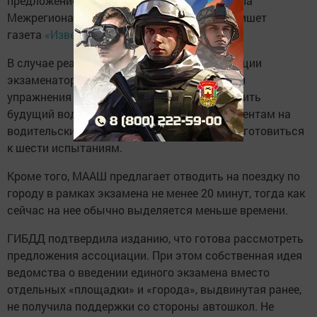
предложение в Госавтоинспекцию направила
Межрегиональная ассоциация автошкол, пишет
газета
«Известия»
.
В случае реализации предложения ассоциации
экзаменатор будет сам выбирать, какие три
упражнения из шести должен будет выполнить
будущий водитель. Таким образом, претендентам на
водительские права по-прежнему придется готовиться
к шести испытаниям.
Кроме того, МААШ предлагает отводить на поездку по
городу в рамках экзамена не менее 20 минут, тогда как
сейчас на нее обычно выделяется меньше времени.
ГИБДД подтвердила изданию, что готова рассмотреть
предложения ассоциации. При этом собственная идея
ведомства о введении единого экзамена вместо
отдельных «площадки» и «города», выдвинутая ранее,
не получила поддержки со стороны автошкол. Не