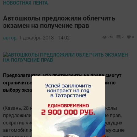
НОВОСТНАЯ ЛЕНТА
Автошколы предложили облегчить
экзамен на получение прав
автор,
1 декабря 2018 - 14:02
260
0
0
Предполагается, что претенденты на права смогут
ограничиться выполнением трех упражнений по
выбору экзаменатора.
(Казань, 28 ноября, «Татар-информ»). Автошколы
предложили облегчить экзамен на получение прав,
сократив число заданий на площадке для будущих
автомобилистов с шести до трех. Соответствующее