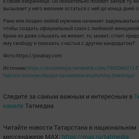
к своей избраннице. Он обязательно позовет замуж ту, к
вызывает у него желание остаться с ней до конца дней с
Рано или поздно любой мужчина начинает задумываться
чтобы создать официальный союз с любимой женщиной.
браке он даже слышать не желает, то, может, стоит пред
ему свободу и поискать счастья с другим кандидатом?
Фото:https://pixabay.com
Источник:
https://otnosheniya.temaretik.com/15620642114
faktorov-kotorye-vliyayut-na-reshenie-muzhchiny-zhenitsya/
Следите за самым важным и интересным в
T
канале
Татмедиа
Читайте новости Татарстана в национальном
мессенджере MАХ:
https://max.ru/tatmedia