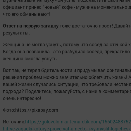
официант принес “новый” кофе - мужчина моментально д
что его обманывают!
Ответ на первую загадку
тоже достаточно прост! Давайт
результаты.
Женщина не могла уснуть, потому что сосед за стенкой х
Когда она позвонила - это разбудило соседа, прекратило
женщина смогла уснуть.
Вот так, не теряя бдительности и придумывая оригинал
решения проблем можно значительно облегчить жизнь! А
вашей жизни случались ситуации, что требовали нестан
подхода? Поделитесь, пожалуйста, с нами в комментария
очень интересно!
Фото:https://pixabay.com
Источник:
https://golovolomka.temaretik.com/1560248875
hitrye-zagadki-kotorye-proveryat-umeete-li-vy-myslit-logichesk