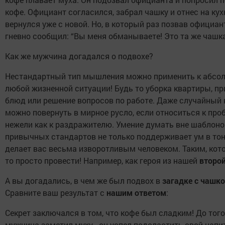
кофе. Официант согласился, забрал чашку и отнес на кух
вернулся уже с новой. Но, в который раз позвав официан
гневно сообщил: “Вы меня обманываете! Это та же чашка
Как же мужчина догадался о подвохе?
Нестандартный тип мышления можно применить к абсо
любой жизненной ситуации! Будь то уборка квартиры, п
блюд или решение вопросов по работе. Даже случайный
можно повернуть в мирное русло, если относиться к про
нежели как к раздражителю. Умение думать вне шаблоно
привычных стандартов не только поддерживает ум в тону
делает вас весьма изворотливым человеком. Таким, кото
то просто провести! Например, как героя из нашей
второй
А вы догадались, в чем же был подвох в
загадке с чашк
Сравните ваш результат с
нашим ответом
:
Секрет заключался в том, что кофе был сладким! До того
мужчина заметил муху - он успел подсластить свой напит