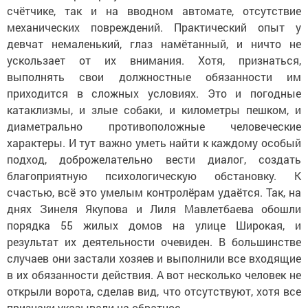
счётчике, так и на вводном автомате, отсутствие
механических повреждений. Практический опыт у
девчат немаленький, глаз намётанный, и ничто не
ускользает от их внимания. Хотя, признаться,
выполнять свои должностные обязанности им
приходится в сложных условиях. Это и погодные
катаклизмы, и злые собаки, и километры пешком, и
диаметрально противоположные человеческие
характеры. И тут важно уметь найти к каждому особый
подход, доброжелательно вести диалог, создать
благоприятную психологическую обстановку. К
счастью, всё это умелым контролёрам удаётся. Так, на
днях Зинеля Якупова и Лиля Мавлетбаева обошли
порядка 55 жилых домов на улице Широкая, и
результат их деятельности очевиден. В большинстве
случаев они застали хозяев и выполнили все входящие
в их обязанности действия. А вот несколько человек не
открыли ворота, сделав вид, что отсутствуют, хотя все
признаки указывали на обратное.