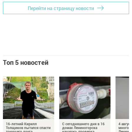
Перейти на страницу новости
Топ 5 новостей
16-летний Кирилл
С сегодняшнего дня в 16
4 август
Толщиков пытался спасти
домах Лениногорска
многок
тонущего друга
началась проверка
Лениног