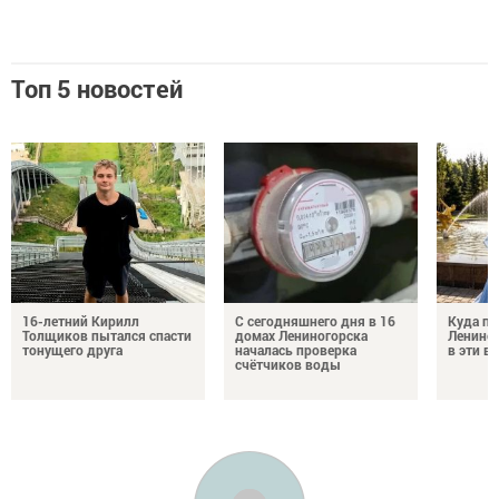
Топ 5 новостей
16-летний Кирилл
С сегодняшнего дня в 16
Куда по
Толщиков пытался спасти
домах Лениногорска
Лениног
тонущего друга
началась проверка
в эти 
счётчиков воды