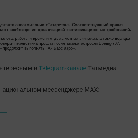
уатанта авиакомпании «Татарстан». Соответствующий приказ
вило несоблюдения организацией сертификационных требований.
алета, работы и времени отдыха летных экипажей, а также порядка
оверки перевозчика прошли после авиакатастрофы Boeing-737.
» продолжит выполнять «Ак Барс аэро».
интересным в
Telegram-канале
Татмедиа
в национальном мессенджере MАХ: