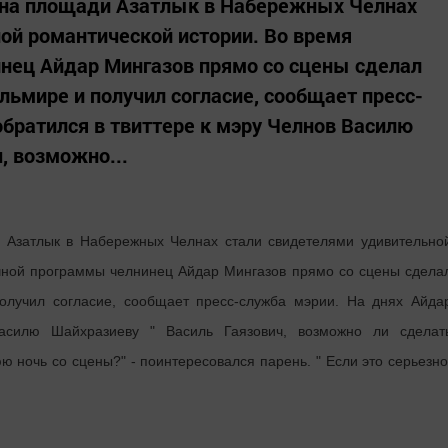
й на площади Азатлык в Набережных Челнах
ой романтической истории. Во время
нец Айдар Мингазов прямо со сцены сделал
ьмире и получил согласие, сообщает пресс-
обратился в твиттере к мэру Челнов Василю
, возможно...
и Азатлык в Набережных Челнах стали свидетелями удивительно
чной программы челнинец Айдар Мингазов прямо со сцены сдела
олучил согласие, сообщает пресс-служба мэрии. На днях Айда
асилю Шайхразиеву " Василь Гаязович, возможно ли сделат
 ночь со сцены?" - поинтересовался парень. " Если это серьезно