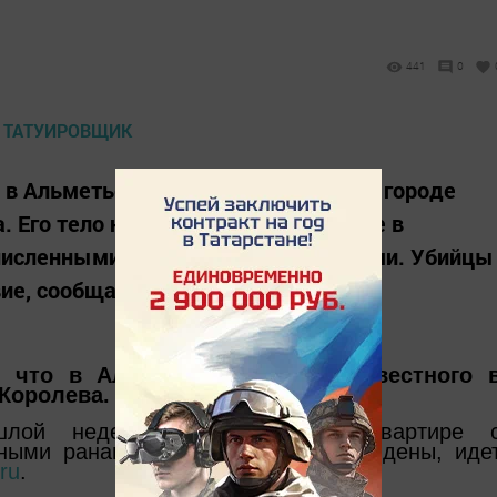
441
0
о в Альметьевске убили известного в городе
. Его тело нашли на прошлой неделе в
очисленными колото-резаными ранами. Убийцы
е, сообщает kazanfirst.ru.
, что в Альметьевске убили известного 
 Королева.
лой неделе в собственной квартире 
аными ранами. Убийцы пока не найдены, иде
.ru
.