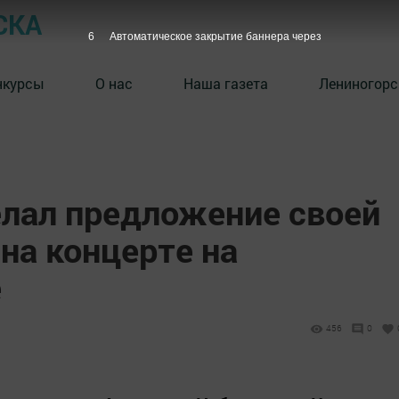
СКА
5
Автоматическое закрытие баннера через
нкурсы
О нас
Наша газета
Лениногорс
елал предложение своей
на концерте на
е
456
0