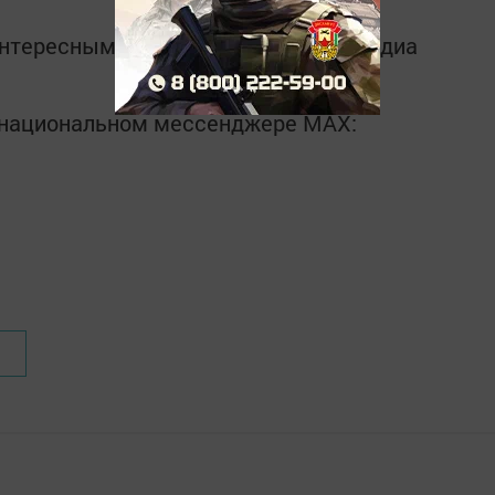
интересным в
Telegram-канале
Татмедиа
в национальном мессенджере MАХ: