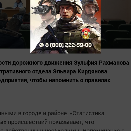
ности дорожного движения Зульфия Рахманова
тративного отдела Эльвира Кирдянова
едприятия, чтобы напомнить о правилах
ными в городе и районе. «Статистика
ых происшествий показывает, что
я действенны и необходимы. Напоминание о