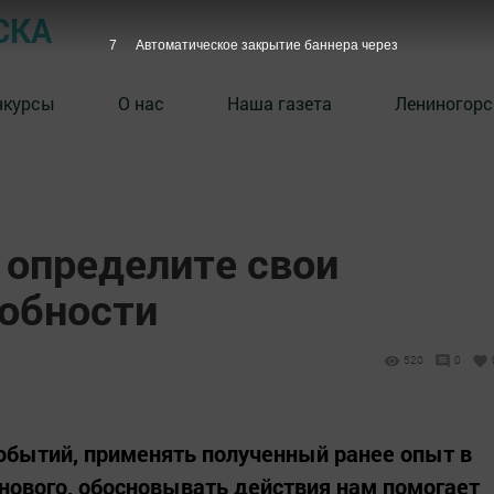
СКА
6
Автоматическое закрытие баннера через
нкурсы
О нас
Наша газета
Лениногорс
– определите свои
собности
520
0
обытий, применять полученный ранее опыт в
 нового, обосновывать действия нам помогает