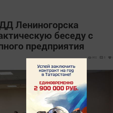
ДД Лениногорска
актическую беседу с
пного предприятия
902
0