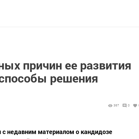
ных причин ее развития
способы решения
367
0
и с недавним материалом о кандидозе