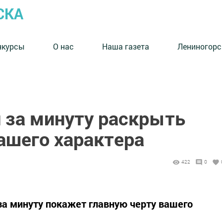
СКА
нкурсы
О нас
Наша газета
Лениногорс
 за минуту раскрыть
ашего характера
422
0
о за минуту покажет главную черту вашего