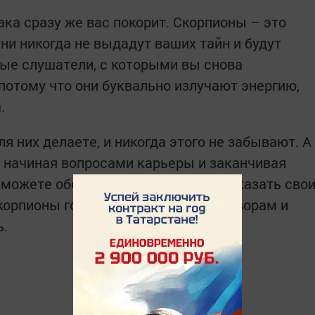
ка сразу же вас покорит. Скорпионы – это
ни никогда не выдадут ваших тайн и будут
ные слушатели, с которыми вы снова
потому что они буквально излучают энергию,
.
я них делаете, и никогда этого не забывают. А
 начиная вопросами карьеры и заканчивая
можете обсудить любую тему, рассказать сво
корпионы готовы к открытым разговорам и
ь.