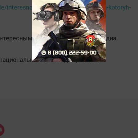
le/interesno/2019/11/tri-znaka-zodiaka-kotoryh-
интересным в
Telegram-канале
Татмедиа
в национальном мессенджере MАХ: