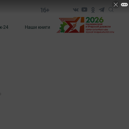
16+
к-24
Наши книги
0