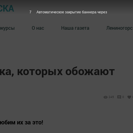
СКА
6
Автоматическое закрытие баннера через
нкурсы
О нас
Наша газета
Лениногорс
ака, которых обожают
245
0
юбим их за это!