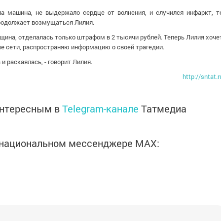
ала машина, не выдержало сердце от волнения, и случился инфаркт, т
 продолжает возмущаться Лилия.
щина, отделалась только штрафом в 2 тысячи рублей. Теперь Лилия хоче
 сети, распространяю информацию о своей трагедии.
 и раскаялась, - говорит Лилия.
http://sntat.r
интересным в
Telegram-канале
Татмедиа
в национальном мессенджере MАХ: