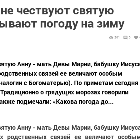
ане чествуют святую
зывают погоду на зиму
261
0
вятую Анну - мать Девы Марии, бабушку Иисус
родственных связей ее величают особым
аналогии с Богоматерью). По приметам сегодня
. Традиционно о грядущих морозах говорили
акже подмечали: «Какова погода до...
вятую Анну - мать Девы Марии, бабушку Иисус
ых родственных связей ее величают особы