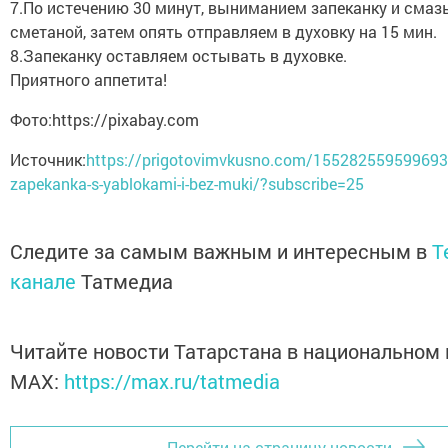
7.По истечению 30 минут, выниманием запеканку и смаз
сметаной, затем опять отправляем в духовку на 15 мин.
8.Запеканку оставляем остывать в духовке.
Приятного аппетита!
Фото:https://pixabay.com
Источник:
https://prigotovimvkusno.com/155282559599693
zapekanka-s-yablokami-i-bez-muki/?subscribe=25
Следите за самым важным и интересным в
T
канале
Татмедиа
Читайте новости Татарстана в национальном
MАХ:
https://max.ru/tatmedia
Перейти на страницу новости