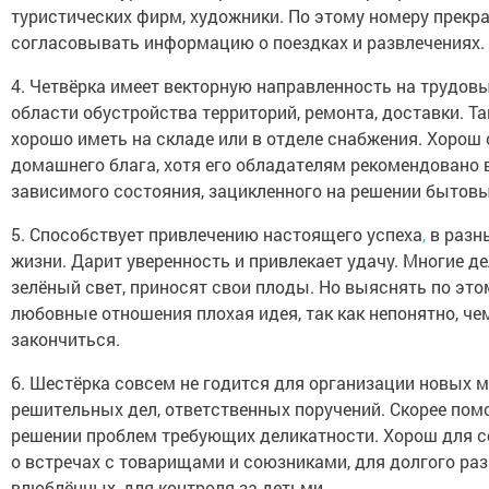
туристических фирм, художники. По этому номеру прекр
согласовывать информацию о поездках и развлечениях.
4. Четвёрка имеет векторную направленность на трудовы
области обустройства территорий, ремонта, доставки. Т
хорошо иметь на складе или в отделе снабжения. Хорош 
домашнего блага, хотя его обладателям рекомендовано 
зависимого состояния, зацикленного на решении бытовы
5. Способствует привлечению настоящего успеха
,
в разн
жизни. Дарит уверенность и привлекает удачу. Многие де
зелёный свет, приносят свои плоды. Но выяснять по это
любовные отношения плохая идея, так как непонятно, че
закончиться.
6. Шестёрка совсем не годится для организации новых 
решительных дел, ответственных поручений. Скорее пом
решении проблем требующих деликатности. Хорош для 
о встречах с товарищами и союзниками, для долгого ра
влюблённых, для контроля за детьми.