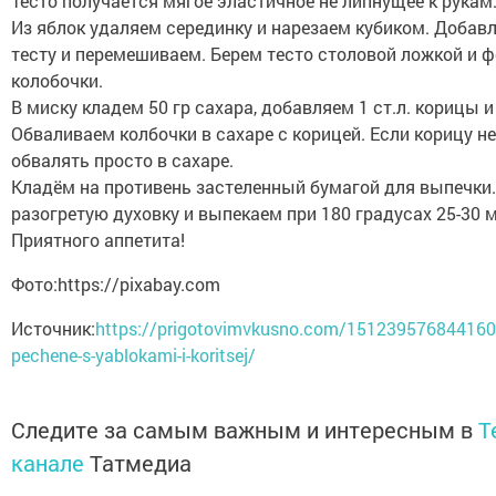
Тесто получается мягое эластичное не липнущее к рукам
Из яблок удаляем серединку и нарезаем кубиком. Добавл
тесту и перемешиваем. Берем тесто столовой ложкой и 
колобочки.
В миску кладем 50 гр сахара, добавляем 1 ст.л. корицы 
Обваливаем колбочки в сахаре с корицей. Если корицу н
обвалять просто в сахаре.
Кладём на противень застеленный бумагой для выпечки.
разогретую духовку и выпекаем при 180 градусах 25-30 
Приятного аппетита!
Фото:https://pixabay.com
Источник:
https://prigotovimvkusno.com/151239576844160
pechene-s-yablokami-i-koritsej/
Следите за самым важным и интересным в
T
канале
Татмедиа