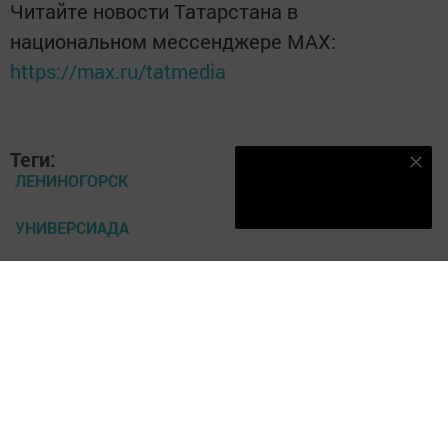
Читайте новости Татарстана в
национальном мессенджере MАХ:
https://max.ru/tatmedia
Теги:
Наш YOUTUBE-КАНАЛ!
ЛЕНИНОГОРСК
Подписаться
УНИВЕРСИАДА
Перейти на страницу новости