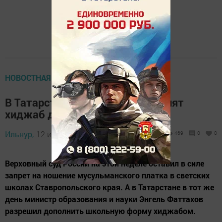
НОВОСТНАЯ ЛЕНТА
В Татарстане, возможно, узаконят
хиджаб для школьниц
Ильнур,
12 июля 2013 - 06:34
469
0
0
Верховный суд России на этой неделе оставил в силе
запрет на ношение мусульманского платка в светских
школах Ставропольского края. А в Татарстане в тот же
день министр образования и науки Энгель Фаттахов
разрешил дополнить школьную форму хиджабом.