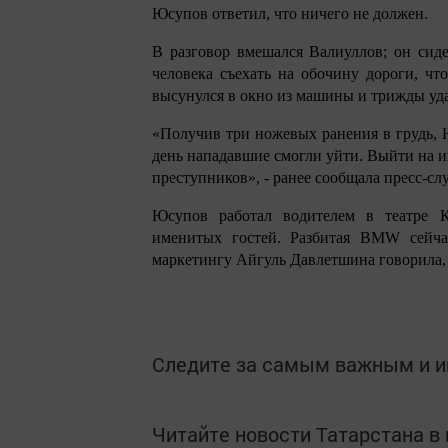
Юсупов ответил, что ничего не должен.
В разговор вмешался Валиуллов; он сид
человека съехать на обочину дороги, чт
высунулся в окно из машины и трижды уда
«Получив три ножевых ранения в грудь, Ю
день нападавшие смогли уйти. Выйти на и
преступников»,
-
ранее сообщала пресс-сл
Юсупов работал водителем в театре К
именитых гостей. Разбитая BMW сейчас
маркетингу Айгуль Давлетшина говорила, 
Следите за самым важным и 
Читайте новости Татарстана 