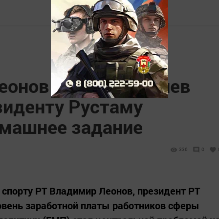
еонов и Марат Бариев
зиденту Рустаму
машнее задание
336
0
спорту РТ Владимир Леонов, президент РТ
овень заработной платы работников сферы