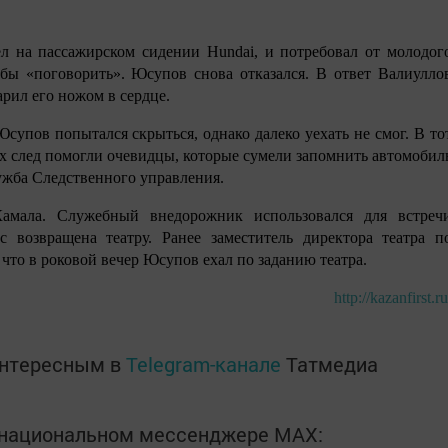
ел на пассажирском сидении Hundai, и потребовал от молодог
обы «поговорить». Юсупов снова отказался. В ответ Валиулло
рил его ножом в сердце.
супов попытался скрыться, однако далеко уехать не смог. В то
х след помогли очевидцы, которые сумели запомнить автомобил
ужба Следственного управления.
амала. Служебный внедорожник использовался для встреч
 возвращена театру. Ранее заместитель директора театра п
что в роковой вечер Юсупов ехал по заданию театра.
http://kazanfirst.ru
интересным в
Telegram-канале
Татмедиа
в национальном мессенджере MАХ: