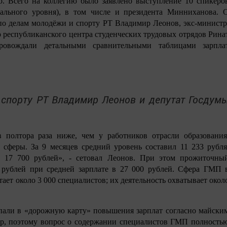
. Всего на коллегию было заявлено выступление 10 спикеро
нального уровня), в том числе и президента Минниханова. 
по делам молодёжи и спорту РТ Владимир Леонов, экс-министр
 республиканского центра студенческих трудовых отрядов Рина
овождали детальными сравнительными таблицами зарпла
 спорту РТ Владимир Леонов и
депутат Госдум
 полтора раза ниже, чем у работников отрасли образования
 сферы. За 9 месяцев средний уровень составил 11 233 рубля
о 17 700 рублей»,
-
сетовал Леонов. При этом прожиточны
 рублей при средней зарплате в 27 000 рублей. Сфера ГМП 
тает около 3 000 специалистов; их деятельность охватывает окол
али в «дорожную карту» повышения зарплат согласно майски
тр, поэтому вопрос о содержании специалистов ГМП полность