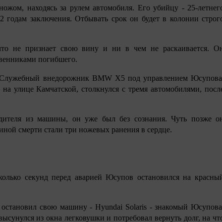
ожом, находясь за рулем автомобиля. Его убийцу - 25-летнег
2 годам заключения. Отбывать срок он будет в колонии строг
что не признает свою вину и ни в чем не раскаивается. О
твенниками погибшего.
. Служебный внедорожник BMW X5 под управлением Юсупова
на улице Камчатской, столкнулся с тремя автомобилями, посл
ителя из машины, он уже был без сознания. Чуть позже о
ной смерти стали три ножевых ранения в сердце.
сколько секунд перед аварией Юсупов остановился на красны
 остановил свою машину - Hyundai Solaris - знакомый Юсупова
высунулся из окна легковушки и потребовал вернуть долг, на чт