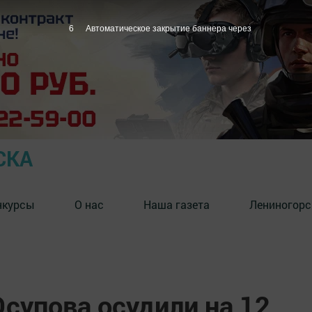
5
Автоматическое закрытие баннера через
СКА
нкурсы
О нас
Наша газета
Лениногорс
супова осудили на 12