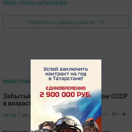
https://max.ru/tatmedia
Перейти на страницу новости
НОВОСТНАЯ ЛЕНТА
Забытый актёр, ставший кумиром СССР
в возрасте 25 лет
автор,
7 августа 2022 - 15:15
1174
0
0