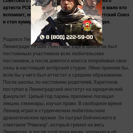
Советского актёра театра и кино, заслуженного
артиста РСФСР Леонида Харитонова сегодня мало кто
вспомнит, но в 1950-е годы он покорил Советский Союз
и стал кумиром миллионов советских граждан.
Родился Леонид Владимирович Харитонов в
Ленинграде 19 мая 1930 года. Ещё в школе он был
постоянным участником всех любительских
постановок, а после девятого класса попробовал свои
силы в настоящей актёрской студии. Лёню приняли бы,
если бы у него был аттестат о среднем образовании.
После школы, по настоянию родителей, Харитонов
поступил в Ленинградский институт на юридический
факультет. Целый год парень прилежно посещал
лекции, семинары, изучал право. В свободное время
Леонид играл в студенческом любительском
драматическом кружке. Он сыграл Бобчинского в
спектакле "Ревизор", который гремел на весь
Ленинград, и после этой роли вновь задумался об