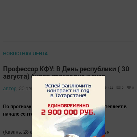
НОВОСТНАЯ ЛЕНТА
Профессор КФУ: В День республики ( 30
августа) будет прохладно и сухо
автор,
30 августа 2019 - 05:05
422
0
0
По прогнозу Гидромета РФ, в Татарстане потеплеет в
начале сентября.
(Казань, 28 августа, «Татар-информ», Наталья