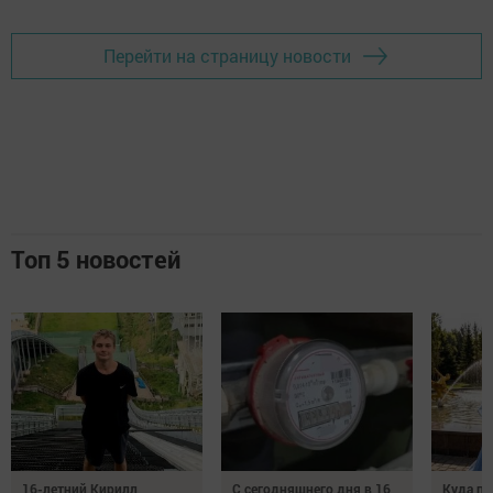
Перейти на страницу новости
Топ 5 новостей
16-летний Кирилл
С сегодняшнего дня в 16
Куда по