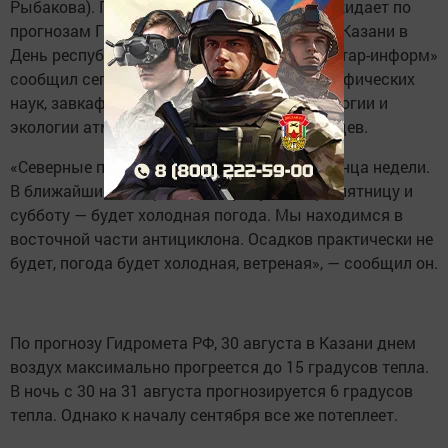
Рыбакова). Прохладная, но сухая погода ожидает по
прогнозам Гидромета РФ жителей и гостей Казани в
День республики — 30 августа. Об этом «Татар-информ»
сообщил сегодня профессор, доктор географических
наук, завкафедрой метеорологии, климатологии и
экологии атмосферы КФУ Юрий Переведенцев.
«Северные потоки формируют погоду до конца недели.
В ближайшие четыре дня — среду, четверг, пятницу и
субботу — будет холодная погода. Мы находимся в
восточной части антициклона. Осадков практически не
будет, погода будет холодная, ветреная», — сообщил он.
По прогнозу Гидромета РФ, 30 августа в Казани днем
воздух максимально прогреется до 15 градусов тепла.
В ночь с 30 на 31 августа прогнозируется 6 градусов
тепла. Однако к началу сентября все же потеплеет.