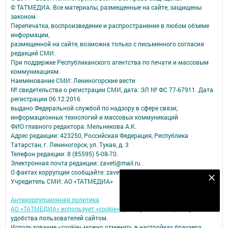
© ТАТМЕДИА. Все материалы, размещенные на сайте, защищены
законом.
Перепечатка, воспроизведение и распространение в любом объеме
информации,
размещенной на сайте, возможна только с письменного согласия
редакций СМИ.
При поддержке Республиканского агентства по печати и массовым
коммуникациям.
Наименование СМИ: Лениногорские вести
№ свидетельства о регистрации СМИ, дата: ЭЛ № ФС 77-67911. Дата
регистрации 06.12.2016
выдано Федеральной службой по надзору в сфере связи,
информационных технологий и массовых коммуникаций
ФИО главного редактора: Мельникова А.К.
Адрес редакции: 423250, Российская Федерация, Республика
Татарстан, г. Лениногорск, ул. Тукая, д. 3
Телефон редакции: 8 (85595) 5-08-70.
Электронная почта редакции: zaveti@mail.ru .
О фактах коррупции сообщайте: zaveti@mail.ru
Наш YOUTUBE-КАНАЛ!
Учредитель СМИ: АО «ТАТМЕДИА»
Подписаться
Антикоррупционная политика
АО «ТАТМЕДИА» использует «cookie»
для персонализации сервисов и
удобства пользователей сайтом.
Использование «cookie» можно отменить в настройках браузера.