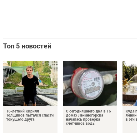
Топ 5 новостей
16-летний Кирилл
С сегодняшнего дня в 16
Куда по
Толщиков пытался спасти
домах Лениногорска
Лениног
тонущего друга
началась проверка
в эти 
счётчиков воды