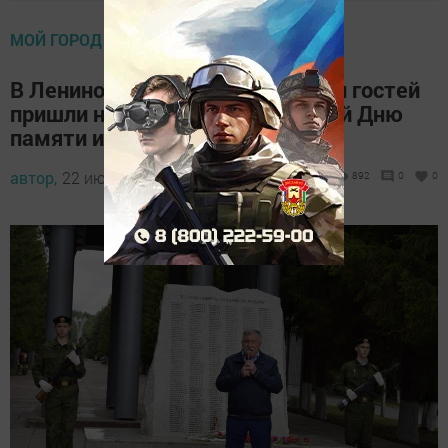
МОЙ ГОРОД
В Лениногорске сотни горожан и гостей
пришли на митинг, посвященный Дню
памяти и скорби
автор,
22 июня 2023 - 13:59
892
0
0