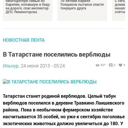
Многодетную семью из
16-летний Кирилл
С сегод
Карелии, попавшую в беду
Толщиков пытался спасти
домах 
на дороге, спас инспектор
тонущего друга
началас
ДПС Лениногорска
счётчи
НОВОСТНАЯ ЛЕНТА
В Татарстане поселились верблюды
Ильнур,
24 июня 2013 - 05:24
527
0
0
Татарстан станет родиной верблюдов. Целый табун
верблюдов поселился в деревне Травкино Лаишевского
района. Пока в необычном фермерском хозяйстве
насчитывается 35 особей, но уже к сентябрю поголовье
экзотических животных должно увеличиться до 180. У