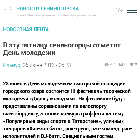
НОВОСТИ ЛЕНИНОГОРСКА
16+
Газета "Лениногорские вести" - Лениногорский район
НОВОСТНАЯ ЛЕНТА
В эту пятницу лениногорцы отметят
День молодежи
Ильнур,
25 июня 2013 - 05:23
484
0
0
28 июня в День молодежи на смотровой площадке
городского озера состоится III фестиваль творческой
молодежи «Дорогу молодым». На фестивале будут
представлены соревнования по велоспорту,
скейтбордингу, а также конкурс граффити на тему
«Популярные виды спорта в Татарстане», уличных
танцоров «Хип-хоп батл», рок-групп, рэп-команд, рэп-
исполнителей и DJ-батл. Специальным гостем