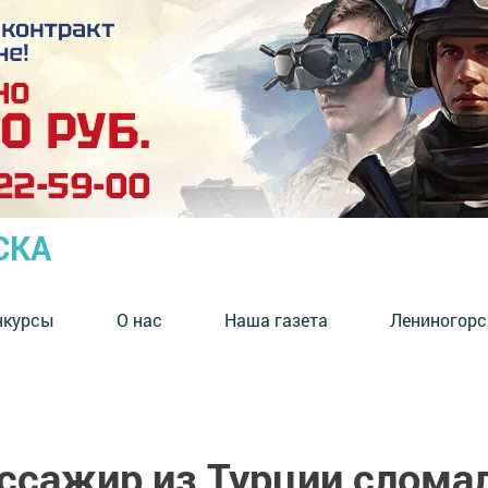
СКА
нкурсы
О нас
Наша газета
Лениногорс
ассажир из Турции слома