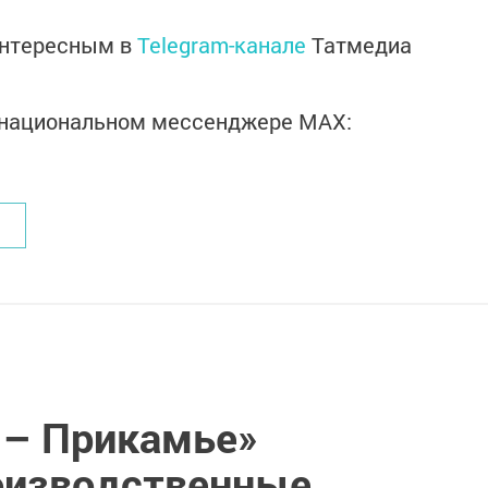
интересным в
Telegram-канале
Татмедиа
в национальном мессенджере MАХ:
 – Прикамье»
оизводственные