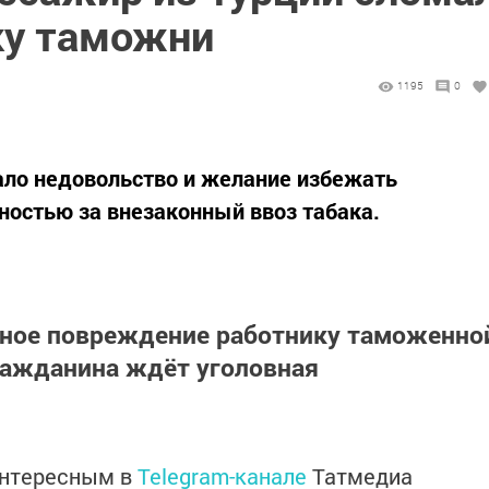
ку таможни
1195
0
ало недовольство и желание избежать
остью за внезаконный ввоз табака.
сное повреждение работнику таможенно
ажданина ждёт уголовная
интересным в
Telegram-канале
Татмедиа