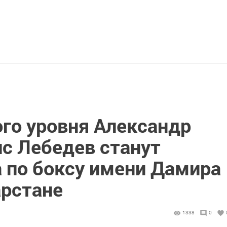
го уровня Александр
ис Лебедев станут
а по боксу имени Дамира
арстане
1338
0