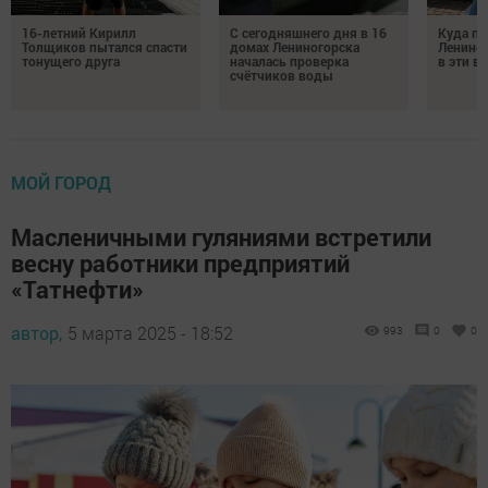
16-летний Кирилл
С сегодняшнего дня в 16
Куда по
Толщиков пытался спасти
домах Лениногорска
Лениног
тонущего друга
началась проверка
в эти 
счётчиков воды
МОЙ ГОРОД
Масленичными гуляниями встретили
весну работники предприятий
«Татнефти»
автор,
5 марта 2025 - 18:52
993
0
0