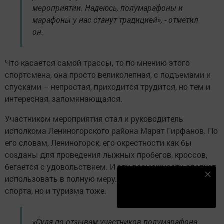
мероприятии. Надеюсь, полумарафоны и
марафоны у нас станут традицией», - отметил
он.
Что касается самой трассы, то по мнению этого
спортсмена, она просто великолепная, с подъемами и
спусками – непростая, приходится трудится, но тем и
интересная, запоминающаяся.
Участником мероприятия стал и руководитель
исполкома Лениногорского района Марат Гирфанов. По
его словам, Лениногорск, его окрестности как бы
созданы для проведения лыжных пробегов, кроссов,
бегается с удовольствием. И эти возможности следует
Наш YOUTUBE-КАНАЛ!
использовать в полную меру. И не только для развития
спорта, но и туризма тоже.
Подписаться
«Судя по отзывам участников полумарафона,