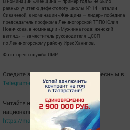
В номинации «Женщина — пример года» не было
равных учителю дефектологу школы № 14 Наталии
Сивачевой, в номинации «Женщина — лидер» победила
председатель профкома Лениногорской ТППО Юлия
Новичкова, в номинации «Мужчина года: женский
взгляд» — заместитель руководителя ЦССП
по Лениногорскому району Ирек Ханипов.
Фото: пресс-служба ЛМР
Следите за самым важным и интересным в
Telegram-канале
Татмедиа
Читайте новости Татарстана в
национальном мессенджере MАХ:
https://max.ru/tatmedia