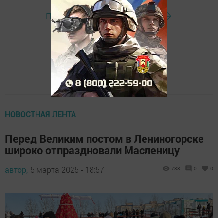
Перейти на страницу новости
НОВОСТНАЯ ЛЕНТА
Перед Великим постом в Лениногорске
широко отпраздновали Масленицу
автор,
5 марта 2025 - 18:57
738
0
0