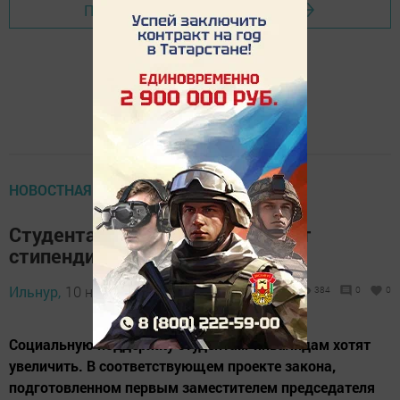
Перейти на страницу новости
НОВОСТНАЯ ЛЕНТА
Студентам-инвалидам увеличат
стипендии в 1,5 раза
Ильнур,
10 ноября 2014 - 04:44
384
0
0
Социальную поддержку студентам-инвалидам хотят
увеличить. В соответствующем проекте закона,
подготовленном первым заместителем председателя