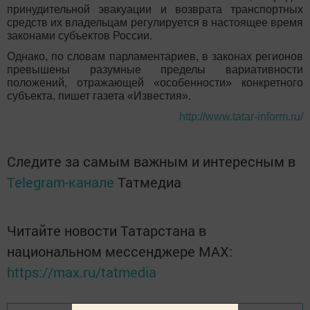
принудительной эвакуации и возврата транспортных
средств их владельцам регулируется в настоящее время
законами субъектов России.
Однако, по словам парламентариев, в законах регионов
превышены разумные пределы вариативности
положений, отражающей «особенности» конкретного
субъекта, пишет газета «Известия».
http://www.tatar-inform.ru/
Следите за самым важным и интересным в
Telegram-канале
Татмедиа
Читайте новости Татарстана в
национальном мессенджере MАХ:
https://max.ru/tatmedia