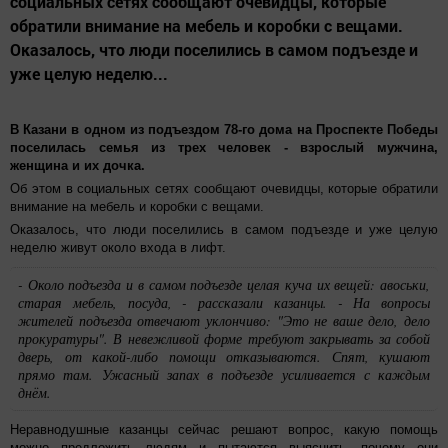
социальных сетях сообщают очевидцы, которые
обратили внимание на мебель и коробки с вещами.
Оказалось, что люди поселились в самом подъезде и
уже целую неделю...
В Казани в одном из подъездом 78-го дома на Проспекте Победы
поселилась семья из трех человек - взрослый мужчина,
женщина и их дочка.
Об этом в социальных сетях сообщают очевидцы, которые обратили
внимание на мебель и коробки с вещами.
Оказалось, что люди поселились в самом подъезде и уже целую
неделю живут около входа в лифт.
- Около подъезда и в самом подъезде целая куча их вещей: авоськи,
старая мебель, посуда, - рассказали казанцы. - На вопросы
жителей подъезда отвечают уклончиво: "Это не ваше дело, дело
прокуратуры". В невежливой форме требуют закрывать за собой
дверь, от какой-либо помощи отказываются. Спят, кушают
прямо там. Ужасный запах в подъезде усиливается с каждым
днём.
Неравнодушные казанцы сейчас решают вопрос, какую помощь
можно предложить людям и пытаются выяснить, почему они