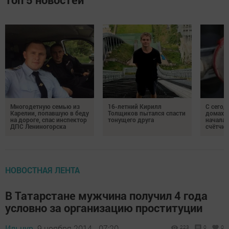
Многодетную семью из
16-летний Кирилл
С сегод
Карелии, попавшую в беду
Толщиков пытался спасти
домах 
на дороге, спас инспектор
тонущего друга
началас
ДПС Лениногорска
счётчи
НОВОСТНАЯ ЛЕНТА
В Татарстане мужчина получил 4 года
условно за организацию проституции
Ильнур,
9 ноября 2014 - 07:20
223
0
0