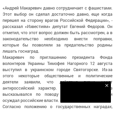
«Андрей Макаревич давно сотрудничает с фашистами.
Этот выбор он сделал достаточно давно, еще когда
перешел на сторону врагов Российской Федерации», -
рассказал «Известиям» депутат Евгений Федоров. Он
отметил, что этот вопрос должен быть рассмотрен, а в
законодательство необходимо внести поправки,
которые бы позволяли за предательство родины
лишать госнаград.
Макаревич по приглашению президента Фонда
волонтеров Украины Тимофея Нагорного 12 августа
выступил в украинском городе Святогорске. Из-за
этого некоторые общественные и политические
деятели заявили, что действия певца носят
Наш YOUTUBE-КАНАЛ!
антироссийский характер. Сам Макаревич не раз
высказывался по поводу украинских событий и
Подписаться
осуждал российские власти.
Согласно положению о государственных наградах,
президент РФ может отменить указ о награждении,