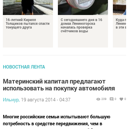
16-летний Кирилл
С сегодняшнего дня в 16
Куда по
Толщиков пытался спасти
домах Лениногорска
Лениног
тонущего друга
началась проверка
в эти 
счётчиков воды
НОВОСТНАЯ ЛЕНТА
Материнский капитал предлагают
использовать на покупку автомобиля
Ильнур,
19 августа 2014 - 04:37
209
0
0
Многие российские семьи испытывают большую
потребность в средстве передвижения, чем в