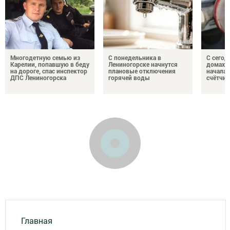
Многодетную семью из
С понедельника в
С сегод
Карелии, попавшую в беду
Лениногорске начнутся
домах 
на дороге, спас инспектор
плановые отключения
началас
ДПС Лениногорска
горячей воды
счётчи
Главная