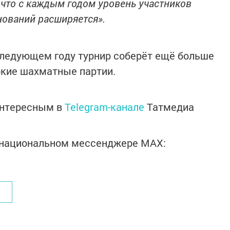
 что с каждым годом уровень участников
внований расширяется».
следующем году турнир соберёт ещё больше
ркие шахматные партии.
интересным в
Telegram-канале
Татмедиа
в национальном мессенджере MАХ: