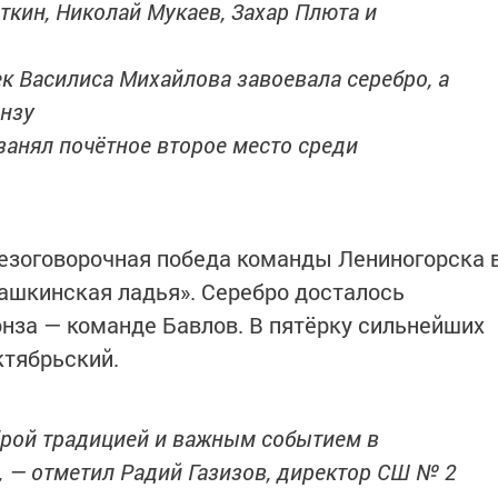
кин, Николай Мукаев, Захар Плюта и
к Василиса Михайлова завоевала серебро, а
онзу
анял почётное второе место среди
езоговорочная победа команды Лениногорска 
ашкинская ладья». Серебро досталось
нза — команде Бавлов. В пятёрку сильнейших
ктябрьский.
брой традицией и важным событием в
 — отметил Радий Газизов, директор СШ № 2