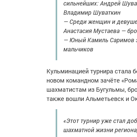
сильнейших: Андрей Шуват
Владимир Шуваткин
— Среди женщин и девуше
Анастасия Мустаева — бр
— Юный Камиль Саримов з
мальчиков
Кульминацией турнира стала б
новом командном зачёте «Ром
шахматистам из Бугульмы, бро
также вошли Альметьевск и О
«Этот турнир уже стал до
шахматной жизни региона,